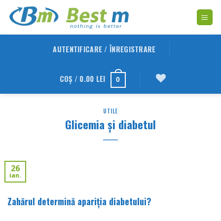
Skip
to
content
AUTENTIFICARE / ÎNREGISTRARE
COȘ /
0.00
LEI
0
UTILE
Glicemia şi diabetul
26
ian.
Zahărul determină apariţia diabetului?