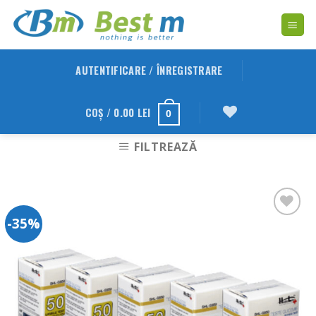
Skip
to
content
AUTENTIFICARE / ÎNREGISTRARE
COȘ /
0.00
LEI
0
FILTREAZĂ
-35%
Adauga
in
Wishlist