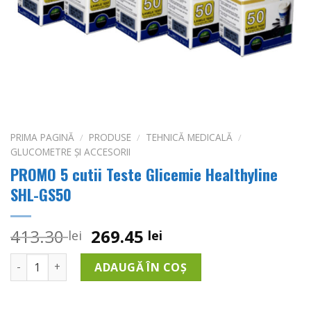
PRIMA PAGINĂ
/
PRODUSE
/
TEHNICĂ MEDICALĂ
/
GLUCOMETRE ȘI ACCESORII
PROMO 5 cutii Teste Glicemie Healthyline
SHL-GS50
Prețul
Prețul
413.30
269.45
lei
lei
inițial
curent
Cantitate PROMO 5 cutii Teste Glicemie Healthyline SHL-G
a
este:
ADAUGĂ ÎN COȘ
fost:
269.45 lei.
413.30 lei.