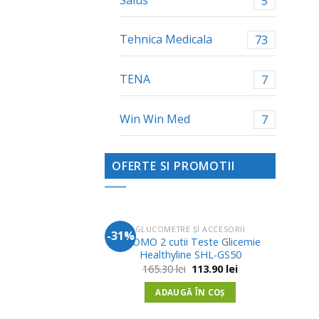
5
Tehnica Medicala
73
TENA
7
Win Win Med
7
OFERTE SI PROMOTII
SORII
GLUCOMETRE ȘI ACCESORII
-31%
-1
Adauga
Adauga
cauciuc pentru
PROMO 2 cutii Teste Glicemie
P
in
in
 – D52
Healthyline SHL-GS50
H
Wishlist
Wishlist
A
Prețul
Prețul
Prețul
Prețul
6.10
lei
165.30
lei
113.90
lei
inițial
curent
inițial
curent
a
este:
a
este:
 ÎN COȘ
ADAUGĂ ÎN COȘ
fost:
6.10 lei.
fost:
113.90 lei.
6.85 lei.
165.30 lei.