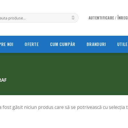
AUTENTIFICARE / ÎNRE
PRE NOI
OFERTE
CUM CUMPĂR
BRANDURI
UTILE
RAF
 fost găsit niciun produs care să se potrivească cu selecția t