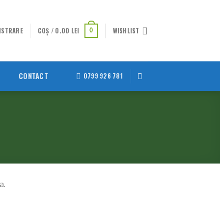
GISTRARE
COȘ /
0.00
LEI
WISHLIST
0
CONTACT
0799 926 781
a.