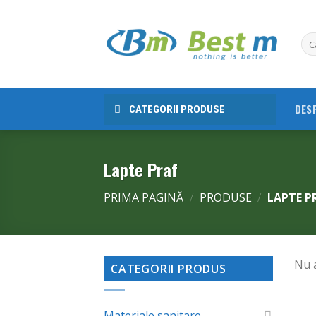
Skip
to
content
DES
CATEGORII PRODUSE
Lapte Praf
PRIMA PAGINĂ
/
PRODUSE
/
LAPTE P
Nu a
CATEGORII PRODUS
Materiale sanitare