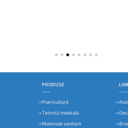
PRODUSE
LIN
Puericultură
Aca
Tehnică medicală
Des
Materiale sanitare
Bra