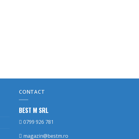
.25 lei.
CONTACT
BEST M SRL
0799 926 781
magazin@bestm.ro