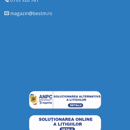
0799 926 781
magazin@bestm.ro