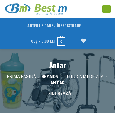
Skip
to
content
AUTENTIFICARE / ÎNREGISTRARE
COȘ /
0.00
LEI
0
Antar
PRIMA PAGINĂ
/
BRANDS
/
TEHNICA MEDICALA
/
ANTAR
FILTREAZĂ