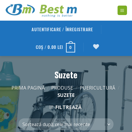
Skip
to
content
AUTENTIFICARE / ÎNREGISTRARE
COȘ /
0.00
LEI
0
Suzete
PRIMA PAGINĂ
/
PRODUSE
/
PUERICULTURĂ
/
SUZETE
FILTREAZĂ