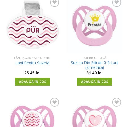
Adauga
Adauga
in
in
Wishlist
Wishlist
LĂNȚIȘOARE ȘI SUPORT
PUERICULTURĂ
Suzeta Din Silicon 0-6 Luni
Lant Pentru Suzeta
(Simetrica)
25.45
lei
31.40
lei
ADAUGĂ ÎN COȘ
ADAUGĂ ÎN COȘ
Adauga
Adauga
in
in
Wishlist
Wishlist