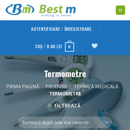
Skip
to
content
AUTENTIFICARE / ÎNREGISTRARE
COȘ /
0.00
LEI
0
Termometre
PRIMA PAGINĂ
/
PRODUSE
/
TEHNICĂ MEDICALĂ
/
TERMOMETRE
FILTREAZĂ