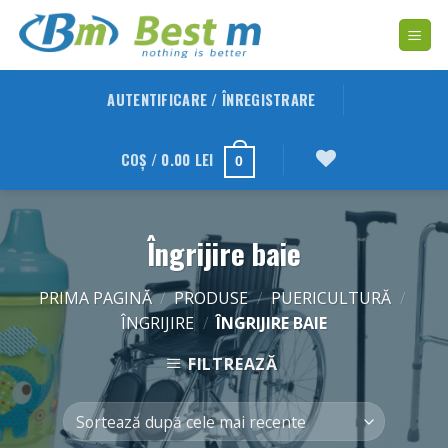
Skip
to
content
AUTENTIFICARE / ÎNREGISTRARE
COȘ /
0.00
LEI
0
Îngrijire baie
PRIMA PAGINĂ
/
PRODUSE
/
PUERICULTURĂ
/
ÎNGRIJIRE
/
ÎNGRIJIRE BAIE
FILTREAZĂ