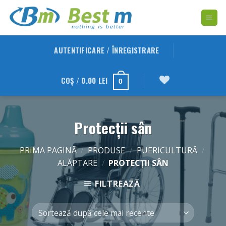
Skip
to
content
AUTENTIFICARE / ÎNREGISTRARE
COȘ /
0.00
LEI
0
Protecții sân
PRIMA PAGINĂ
/
PRODUSE
/
PUERICULTURĂ
/
ALĂPTARE
/
PROTECȚII SÂN
FILTREAZĂ