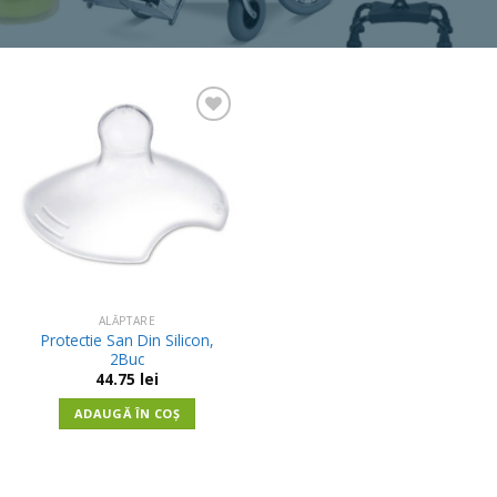
Adauga
in
Wishlist
ALĂPTARE
Protectie San Din Silicon,
2Buc
44.75
lei
ADAUGĂ ÎN COȘ