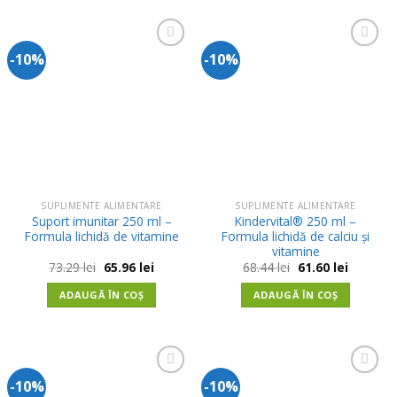
-10%
-10%
Adauga
Adauga
in
in
Wishlist
Wishlist
SUPLIMENTE ALIMENTARE
SUPLIMENTE ALIMENTARE
Suport imunitar 250 ml –
Kindervital® 250 ml –
Formula lichidă de vitamine
Formula lichidă de calciu și
vitamine
Prețul
Prețul
Prețul
Prețul
73.29
lei
65.96
lei
68.44
lei
61.60
lei
inițial
curent
inițial
curent
a
este:
a
este:
ADAUGĂ ÎN COȘ
ADAUGĂ ÎN COȘ
fost:
65.96 lei.
fost:
61.60 lei.
73.29 lei.
68.44 lei.
-10%
-10%
Adauga
Adauga