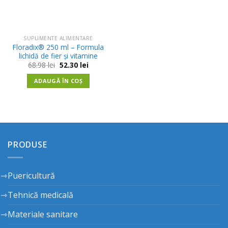
SUPLIMENTE ALIMENTARE
Floradix® 250 ml – Formula
lichidă de fier și vitamine
Prețul
Prețul
68.98
lei
52.30
lei
inițial
curent
a
este:
ADAUGĂ ÎN COȘ
fost:
52.30 lei.
68.98 lei.
PRODUSE
Puericultură
Tehnică medicală
Materiale sanitare