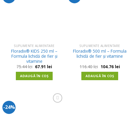
in
in
Wishlist
Wishlist
SUPLIMENTE ALIMENTARE
SUPLIMENTE ALIMENTARE
Floradix® KIDS 250 ml –
Floradix® 500 ml – Formula
Formula lichidă de fier și
lichidă de fier și vitamine
vitamine
Prețul
Prețul
Prețul
Prețul
75.44
lei
67.91
lei
116.40
lei
104.76
lei
inițial
curent
inițial
curent
a
este:
a
este:
ADAUGĂ ÎN COȘ
ADAUGĂ ÎN COȘ
fost:
67.91 lei.
fost:
104.76 l
75.44 lei.
116.40 lei.
-24%
Adauga
in
Wishlist