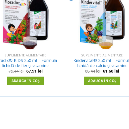
Wishlist
Wishl
SUPLIMENTE ALIMENTARE
SUPLIMENTE ALIMENTARE
radix® KIDS 250 ml – Formula
Kindervital® 250 ml – Formul
lichidă de fier și vitamine
lichidă de calciu și vitamine
Prețul
Prețul
Prețul
Prețu
75.44
lei
67.91
lei
68.44
lei
61.60
lei
inițial
curent
inițial
curen
a
este:
a
este:
ADAUGĂ ÎN COȘ
ADAUGĂ ÎN COȘ
fost:
67.91 lei.
fost:
61.60 
75.44 lei.
68.44 lei.