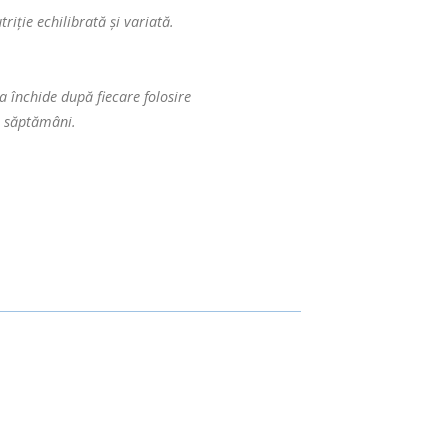
riție echilibrată și variată.
a închide după fiecare folosire
ru săptămâni.
uga