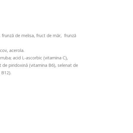
 frunză de melisa, fruct de măr, frunză
cov, acerola.
ruba; acid L-ascorbic (vitamina C),
at de piridoxină (vitamina B6), selenat de
 B12).