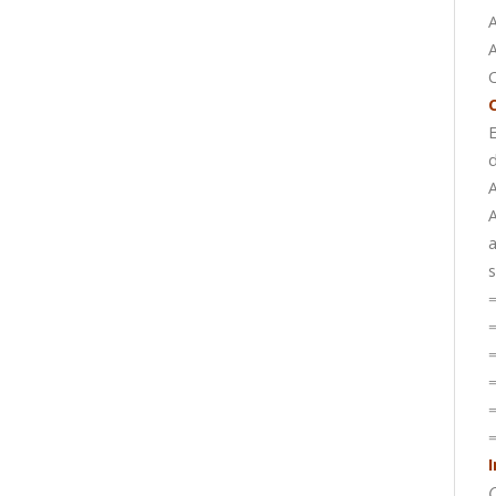
A
A
C
E
d
A
A
a
s
⇒
⇒
⇒
⇒
⇒
⇒
C