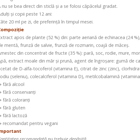
 nu se bea direct din sticlă și a se folosi căpăcelul gradat.
dulți și copii peste 12 ani:
âte 20 ml pe zi, de preferință în timpul mesei.
Compoziţie
xtract apos de plante (52 %) din: parte aeriană de echinacea (24 %),
e mentă, frunză de salvie, frunză de rozmarin, coajă de măceș.
mestec din concentrat de fructe (35 %): pară, soc, rodie, mure, mor
pă, extract moale din măr și prună, agent de îngroșare: gumă de car
cetat de D-alfa-tocoferol (vitamina E), citrat de zinc (zinc), clorhidr
odiu (seleniu), colecalciferol (vitamina D), metilcobalamină (vitamina
 fără alcool
 fără conservanți
 fără coloranți
 fără gluten
 fără lactoză
 recomandat pentru vegani
Important
antitatea recomandată nu trebuie depășită.