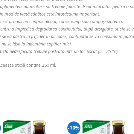
uplimentele alimentare nu trebuie folosite drept înlocuitor pentru o nut
n mod de viață sănătos este întotdeauna important.
cest produs nu conține alcool, conservanți sau compuși sintetici.
entru a împiedica degradarea conținutului, după desigilare, sticla se v
i se va păstra în frigider în picioare; conținutul se va consuma în pat
 nu se lăsa la îndemâna copiilor mici.
ticla nedesfăcută trebuie păstrată intr-un loc uscat (5 – 25 °C).
ceastă sticlă conține 250 ml.
%
-10%
Adauga
Ada
in
in