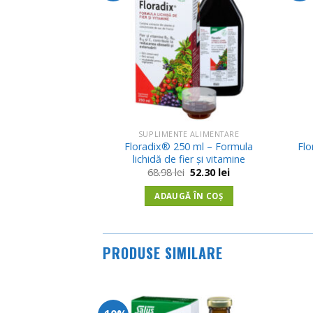
Wishlist
SUPLIMENTE ALIMENTARE
Floradix® 250 ml – Formula
Flo
lichidă de fier și vitamine
Prețul
Prețul
68.98
lei
52.30
lei
inițial
curent
a
este:
ADAUGĂ ÎN COȘ
fost:
52.30 lei.
68.98 lei.
PRODUSE SIMILARE