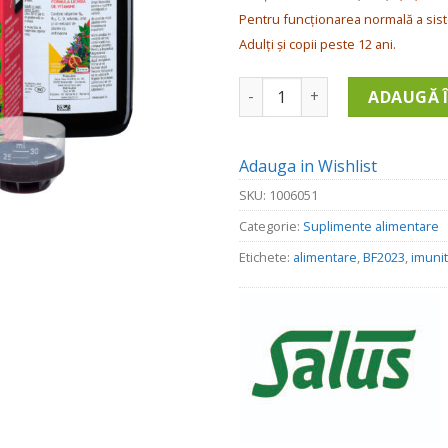
fost:
6
Pentru funcționarea normală a sist
73.29 lei.
Adulți și copii peste 12 ani.
Cantitate Suport imunitar 25
ADAUGĂ 
Adauga in Wishlist
SKU:
1006051
Categorie:
Suplimente alimentare
Etichete:
alimentare
,
BF2023
,
imuni