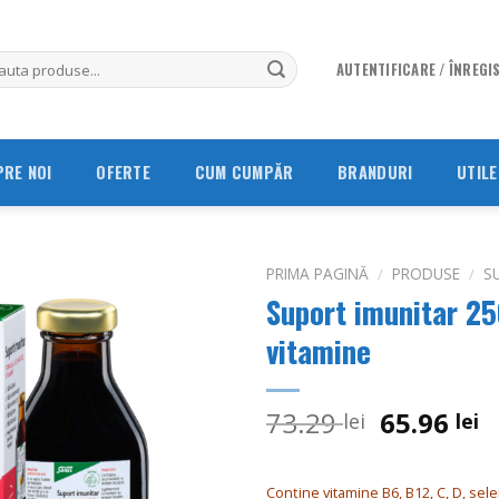
AUTENTIFICARE / ÎNREGI
PRE NOI
OFERTE
CUM CUMPĂR
BRANDURI
UTILE
PRIMA PAGINĂ
/
PRODUSE
/
S
Suport imunitar 25
Adauga
vitamine
in
Wishlist
Prețul
P
73.29
65.96
lei
lei
inițial
c
a
e
Conține vitamine B6, B12, C, D, sele