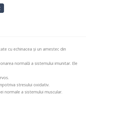
tate cu echinacea și un amestec din
ționarea normală a sistemului imunitar. Ele
rvos.
mpotriva stresului oxidativ.
iei normale a sistemului muscular.