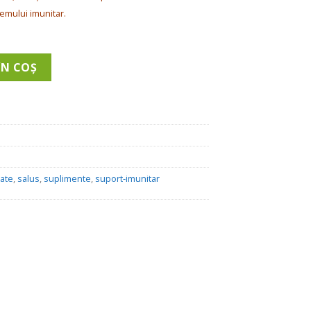
5.96 lei.
emului imunitar.
0 ml - Formula lichidă de vitamine
ÎN COȘ
tate
,
salus
,
suplimente
,
suport-imunitar