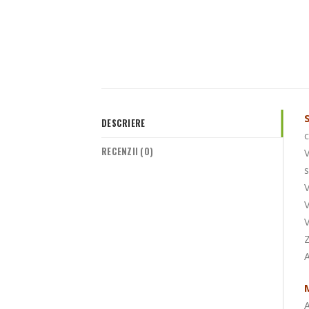
DESCRIERE
c
RECENZII (0)
V
s
V
V
V
Z
A
A