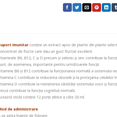
Suport imunitar
conține un extract apos de plante din plante selec
oncentrat de fructe care dau un gust fructat excelent.
itaminele B6, B12, C și D precum și seleniu și zinc contribuie la func
unt, de asemenea, importante pentru următoarele funcții:
itamine B6 și B12 contribuie la funcționarea normală a sistemului ne
itamina C contribuie la reducerea oboselii și la protejarea celulelor î
itamina D contribuie la menținerea sănătății sistemului osos și funcț
incul contribuie la funcția cognitivă normală.
ceastă sticlă conține 12 porții zilnice a câte 20 ml.
Mod de administrare
 se agita înainte de folosire.