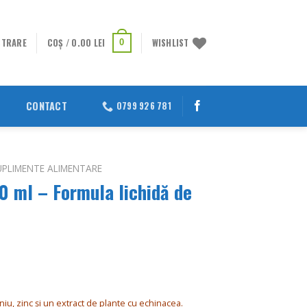
STRARE
COȘ /
0.00
LEI
WISHLIST
0
CONTACT
0799 926 781
UPLIMENTE ALIMENTARE
0 ml – Formula lichidă de
rețul
urent
ste:
niu, zinc și un extract de plante cu echinacea.