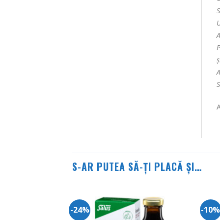
S
U
A
P
ș
A
S
A
S-AR PUTEA SĂ-ȚI PLACĂ ȘI…
-24%
-10
Adauga
in