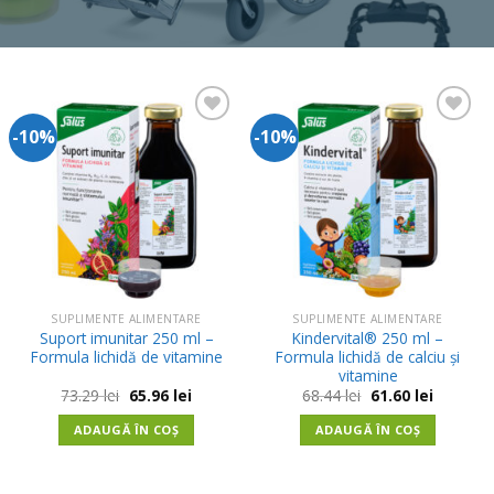
-10%
-10%
Adauga
Adauga
in
in
Wishlist
Wishlist
SUPLIMENTE ALIMENTARE
SUPLIMENTE ALIMENTARE
Suport imunitar 250 ml –
Kindervital® 250 ml –
Formula lichidă de vitamine
Formula lichidă de calciu și
vitamine
Prețul
Prețul
Prețul
Prețul
73.29
lei
65.96
lei
68.44
lei
61.60
lei
inițial
curent
inițial
curent
a
este:
a
este:
ADAUGĂ ÎN COȘ
ADAUGĂ ÎN COȘ
fost:
65.96 lei.
fost:
61.60 lei.
73.29 lei.
68.44 lei.