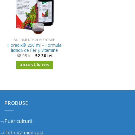
SUPLIMENTE ALIMENTARE
Floradix® 250 ml – Formula
lichidă de fier și vitamine
Prețul
Prețul
68.98
lei
52.30
lei
inițial
curent
a
este:
ADAUGĂ ÎN COȘ
fost:
52.30 lei.
68.98 lei.
PRODUSE
Puericultură
Tehnică medicală