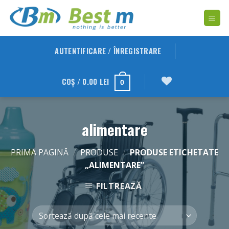
Skip
to
content
AUTENTIFICARE / ÎNREGISTRARE
COȘ /
0.00
LEI
0
alimentare
PRIMA PAGINĂ
/
PRODUSE
/
PRODUSE ETICHETATE
„ALIMENTARE”
FILTREAZĂ