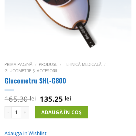
PRIMA PAGINĂ
/
PRODUSE
/
TEHNICĂ MEDICALĂ
/
GLUCOMETRE ȘI ACCESORII
Glucometru SHL-G800
Prețul
Prețul
165.30
135.25
lei
lei
inițial
curent
Cantitate Glucometru SHL-G800
a
este:
ADAUGĂ ÎN COȘ
fost:
135.25 lei.
165.30 lei.
Adauga in Wishlist