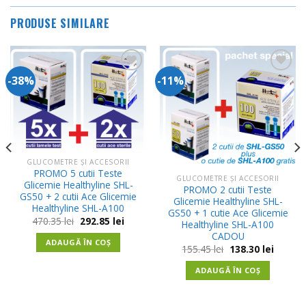
PRODUSE SIMILARE
-38%
-11%
Adauga
Adauga
in
in
Wishlist
Wishlist
t
GLUCOMETRE ȘI ACCESORII
 lei.
PROMO 5 cutii Teste
GLUCOMETRE ȘI ACCESORII
Glicemie Healthyline SHL-
PROMO 2 cutii Teste
GS50 + 2 cutii Ace Glicemie
Glicemie Healthyline SHL-
Healthyline SHL-A100
GS50 + 1 cutie Ace Glicemie
Prețul
Prețul
470.35
lei
292.85
lei
Healthyline SHL-A100
inițial
curent
CADOU
a
este:
ADAUGĂ ÎN COȘ
fost:
292.85 lei.
Prețul
Prețul
155.45
lei
138.30
lei
470.35 lei.
inițial
curent
a
este:
ADAUGĂ ÎN COȘ
fost:
138.30 l
155.45 lei.