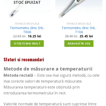
STOC EPUIZAT
TEHNICĂ MEDICALĂ
TEHNICĂ MEDICALĂ
Termometru clinic SHL-
Termometru clinic SHL-
T60A
T10A
Prețul
Prețul
Prețul
Prețul
22.65
lei
16.25
lei
38.40
lei
25.45
lei
inițial
curent
inițial
curent
a
este:
a
este:
CITEȘTE MAI MULT
ADAUGĂ ÎN COȘ
fost:
16.25 lei.
fost:
25.45 lei.
22.65 lei.
38.40 lei.
Sfaturi si recomandari
Metode de măsurare a temperaturii
Metoda rectală
– Este cea mai sigură metodă, cu cele
mai corecte valori de temperatură măsurate.
Măsurarea temperaturii este obţinută prin
introducerea termometrului în rect.
Valorile normale de temperatură sunt cuprinse între