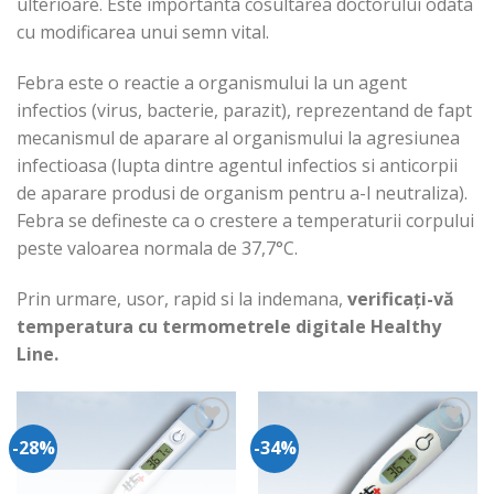
ulterioare. Este importanta cosultarea doctorului odata
cu modificarea unui semn vital.
Febra este o reactie a organismului la un agent
infectios (virus, bacterie, parazit), reprezentand de fapt
mecanismul de aparare al organismului la agresiunea
infectioasa (lupta dintre agentul infectios si anticorpii
de aparare produsi de organism pentru a-l neutraliza).
Febra se defineste ca o crestere a temperaturii corpului
peste valoarea normala de 37,7°C.
Prin urmare, usor, rapid si la indemana,
verificați-vă
temperatura cu termometrele digitale Healthy
Line.
-28%
-34%
Adauga
Adauga
in
in
Wishlist
Wishlist