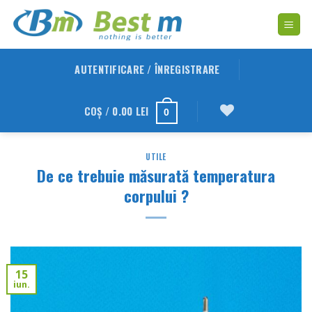
Skip
to
content
AUTENTIFICARE / ÎNREGISTRARE
COȘ /
0.00
LEI
0
UTILE
De ce trebuie măsurată temperatura
corpului ?
15
iun.