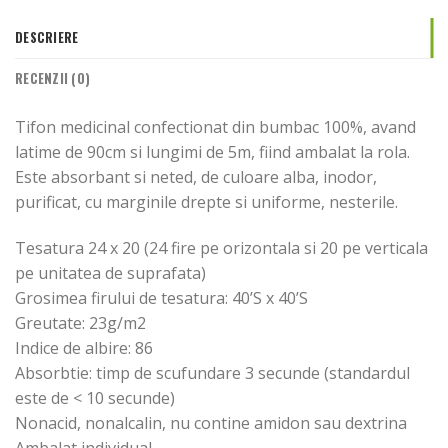
DESCRIERE
RECENZII (0)
Tifon medicinal confectionat din bumbac 100%, avand
latime de 90cm si lungimi de 5m, fiind ambalat la rola.
Este absorbant si neted, de culoare alba, inodor,
purificat, cu marginile drepte si uniforme, nesterile.
Tesatura 24 x 20 (24 fire pe orizontala si 20 pe verticala
pe unitatea de suprafata)
Grosimea firului de tesatura: 40’S x 40’S
Greutate: 23g/m2
Indice de albire: 86
Absorbtie: timp de scufundare 3 secunde (standardul
este de < 10 secunde)
Nonacid, nonalcalin, nu contine amidon sau dextrina
Ambalat individual.