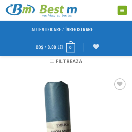
Skip
to
content
AUTENTIFICARE / ÎNREGISTRARE
COȘ /
0.00
LEI
0
FILTREAZĂ
Adauga
in
Wishlist