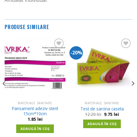
PRODUSE SIMILARE
-20%
Adauga
Adauga
in
in
Wishlist
Wishlist
MATERIALE SANITARE
MATERIALE SANITARE
Pansament adeziv steril
Test de sarcina caseta
15cm*10cm
Prețul
Prețul
12.20
lei
9.75
lei
inițial
curent
1.85
lei
a
este:
ADAUGĂ ÎN COȘ
fost:
9.75 lei.
ADAUGĂ ÎN COȘ
12.20 lei.