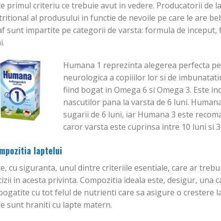
inițial
curent
inițial
curent
e primul criteriu ce trebuie avut in vedere. Producatorii de 
a
este:
a
este:
ADAUGĂ ÎN COȘ
ADAUGĂ ÎN COȘ
fost:
138.30 lei.
fost:
135.25 lei.
ritional al produsului in functie de nevoile pe care le are be
155.45 lei.
330.65 lei.
f sunt impartite pe categorii de varsta: formula de inceput,
i.
Humana 1 reprezinta alegerea perfecta pe
neurologica a copiiilor lor si de imbunatatir
fiind bogat in Omega 6 si Omega 3. Este ind
nascutilor pana la varsta de 6 luni. Humana
sugarii de 6 luni, iar Humana 3 este recom
caror varsta este cuprinsa intre 10 luni si 3
mpozitia laptelui
e, cu siguranta, unul dintre criteriile esentiale, care ar treb
izii in acesta privinta. Compozitia ideala este, desigur, una 
ogatite cu tot felul de nutrienti care sa asigure o crestere l
e sunt hraniti cu lapte matern.