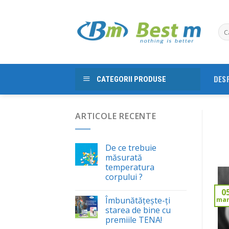
Skip
to
content
DES
CATEGORII PRODUSE
ARTICOLE RECENTE
De ce trebuie
măsurată
temperatura
corpului ?
0
Îmbunătăţeşte-ţi
mar
starea de bine cu
premiile TENA!