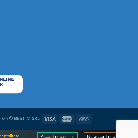
 2026 ©
BEST M SRL
dențalitate
Accept cookie-uri
Nu accept cookie-uri