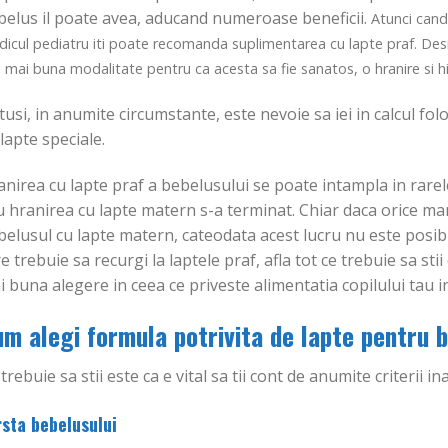
belus il poate avea, aducand numeroase beneficii.
Atunci cand
icul pediatru iti poate recomanda suplimentarea cu lapte praf. Desi 
 mai buna modalitate pentru ca acesta sa fie sanatos, o hranire si h
usi, in anumite circumstante, este nevoie sa iei in calcul fo
lapte speciale.
anirea cu lapte praf a bebelusului se poate intampla in rare
-59%
Adauga
Adauga
 hranirea cu lapte matern s-a terminat. Chiar daca orice ma
in
in
Wishlist
Wishlist
elusul cu lapte matern, cateodata acest lucru nu este posibi
e trebuie sa recurgi la laptele praf, afla tot ce trebuie sa st
 buna alegere in ceea ce priveste alimentatia copilului tau in
m alegi formula potrivita de lapte pentru 
OMETRE ȘI ACCESORII
GLUCOMETRE ȘI ACCESORII
OMO 2 cutii Teste
PROMO Glucometru
trebuie sa stii este ca e vital sa tii cont de anumite criterii i
mie Healthyline SHL-
Healthyline SHL-G800 + 2
 1 cutie Ace Glicemie
cutii Teste Glicemie
yline SHL-A100 CADOU
Healthyline SHL-GS50 CADOU
rsta bebelusului
Prețul
Prețul
Prețul
Prețul
5.45
lei
138.30
lei
330.65
lei
135.25
lei