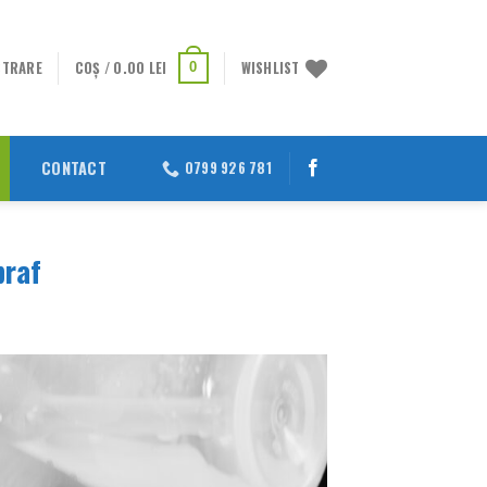
STRARE
COȘ /
0.00
LEI
WISHLIST
0
CONTACT
0799 926 781
praf