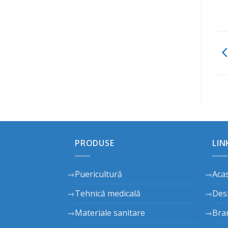
PRODUSE
LIN
Puericultură
Aca
Tehnică medicală
Des
Materiale sanitare
Bra