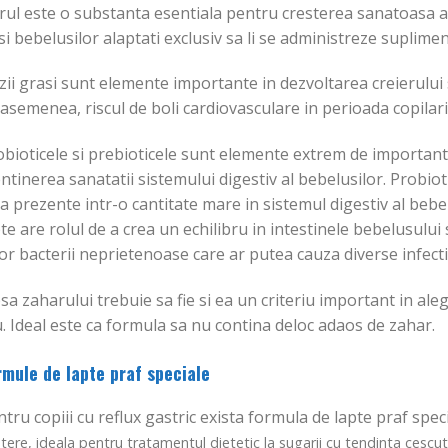
erul este o substanta esentiala pentru cresterea sanatoasa a
si bebelusilor alaptati exclusiv sa li se administreze supliment
zii grasi sunt elemente importante in dezvoltarea creierului
asemenea, riscul de boli cardiovasculare in perioada copilari
bioticele si prebioticele sunt elemente extrem de importante
tinerea sanatatii sistemului digestiv al bebelusilor. Probiot
a prezente intr-o cantitate mare in sistemul digestiv al bebe
te are rolul de a crea un echilibru in intestinele bebelusului
r bacterii neprietenoase care ar putea cauza diverse infectii
sa zaharului trebuie sa fie si ea un criteriu important in al
. Ideal este ca formula sa nu contina deloc adaos de zahar.
rmule de lapte praf speciale
tru copiii cu reflux gastric exista formula de lapte praf spec
tere, ideala pentru tratamentul dietetic la sugarii cu tendinta cesc