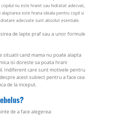
 copilul nu este hranit sau hidratat adecvat,
alaptarea este hrana ideala pentru copil si
idratare adecvate sunt absolut esentiale.
losirea de lapte praf sau a unor formule
le situatii cand mama nu poate alapta
-9%
-35%
Adauga
Adauga
mica isi doreste sa poata hrani
in
in
Wishlist
Wishlist
l. Indiferent care sunt motivele pentru
ii despre acest subiect pentru a face cea
ca de la inceput.
bebelus?
GLUCOMETRE ȘI ACCESORII
Ace sterile SHL-A100
GLUCOMETRE ȘI ACCESORII
nainte de a face alegerea:
Prețul
Prețul
31.15
lei
28.35
lei
PROMO 5 cutii Teste
inițial
curent
Glicemie Healthyline SHL-
a
este:
ADAUGĂ ÎN COȘ
GS50
fost:
28.35 lei.
31.15 lei.
Prețul
Prețul
413.30
lei
269.45
lei