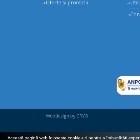
Oferte si promotii
Util
Con
Webdesign by
CRYO
Această pagină web folosește cookie-uri pentru a îmbunătăți experie