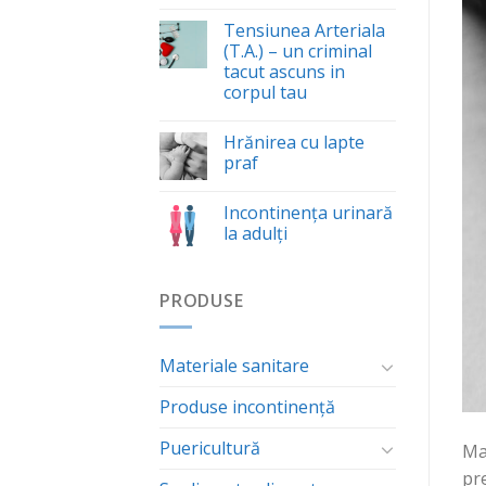
Tensiunea Arteriala
(T.A.) – un criminal
tacut ascuns in
corpul tau
Hrănirea cu lapte
praf
Incontinența urinară
la adulți
PRODUSE
Materiale sanitare
Produse incontinență
Puericultură
Mam
pre