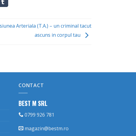
iunea Arteriala (T.A.) – un criminal tacut
ascuns in corpul tau
CONTACT
BEST M SRL
0799 926 781
magazin@bestm.ro