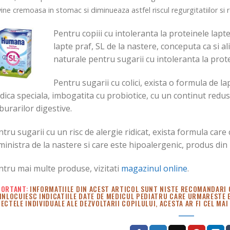
ine cremoasa in stomac si diminueaza astfel riscul regurgitatiilor si re
Pentru copiii cu intoleranta la proteinele lapt
lapte praf, SL de la nastere, conceputa ca si a
naturale pentru sugarii cu intoleranta la prote
Pentru sugarii cu colici, exista o formula de l
idica speciala, imbogatita cu probiotice, cu un continut redu
burarilor digestive.
tru sugarii cu un risc de alergie ridicat, exista formula care
inistra de la nastere si care este hipoalergenic, produs din 
ntru mai multe produse, vizitati
magazinul online
.
PORTANT:
INFORMATIILE DIN ACEST ARTICOL SUNT NISTE RECOMANDARI 
INLOCUIESC INDICATIILE DATE DE MEDICUL PEDIATRU CARE URMARESTE
ECTELE INDIVIDUALE ALE DEZVOLTARII COPILULUI, ACESTA AR FI CEL MAI