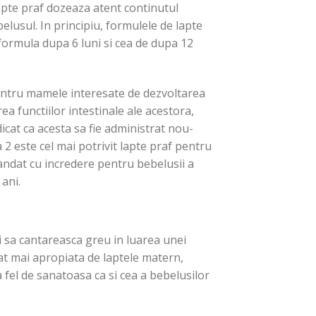
lapte praf dozeaza atent continutul
inițial
curen
a
este:
ADAUGĂ ÎN COȘ
belusul. In principiu, formulele de lapte
fost:
269.45
413.30 lei.
 formula dupa 6 luni si cea de dupa 12
ntru mamele interesate de dezvoltarea
ea functiilor intestinale ale acestora,
icat ca acesta sa fie administrat nou-
 2 este cel mai potrivit lapte praf pentru
andat cu incredere pentru bebelusii a
 ani.
ui sa cantareasca greu in luarea unei
cat mai apropiata de laptele matern,
a fel de sanatoasa ca si cea a bebelusilor