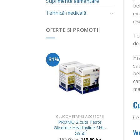
Suplimente alimentare
be
Tehnică medicală
med
cea
OFERTE SI PROMOTII
Tot
de 
Hr
-31%
-11%
Adauga
Adauga
sau
in
in
Wishlist
Wishlist
beb
car
mai
Cu
GLUC
PR
SORII
GLUCOMETRE ȘI ACCESORII
Ce 
Glice
 cauciuc pentru
PROMO 2 cutii Teste
GS50 +
 – D52
Glicemie Healthyline SHL-
Health
Va
GS50
Prețul
Prețul
6.10
lei
15
inițial
curent
Prețul
Prețul
165.30
lei
113.90
lei