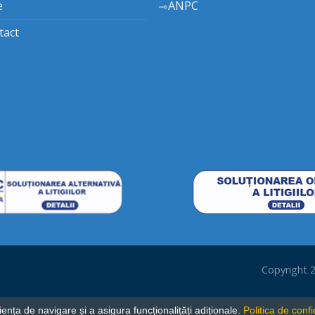
e
ANPC
tact
Copyright
nța de navigare și a asigura funcționalițăți adiționale.
Politica de confi