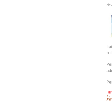
dev
lip
tul
Pen
adm
Pe
IM
NU 
ASP