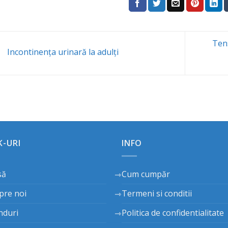
Tens
Incontinența urinară la adulți
K-URI
INFO
să
Cum cumpăr
pre noi
Termeni si conditii
nduri
Politica de confidentialitate