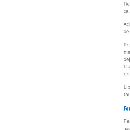
Fi
ca 
Aci
de 
Pro
men
dej
lap
uno
Lip
tau
Fo
Pen
nas