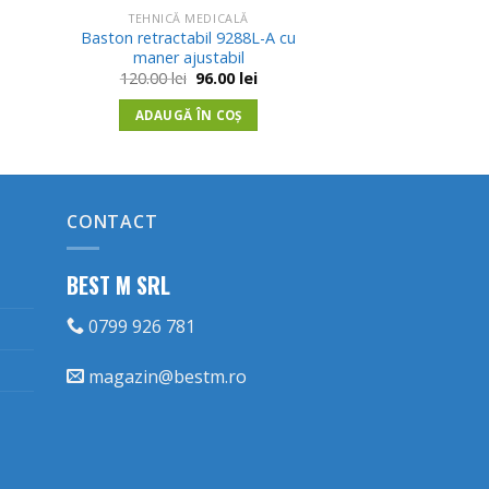
TEHNICĂ MEDICALĂ
Baston retractabil 9288L-A cu
maner ajustabil
l
t
Prețul
Prețul
120.00
lei
96.00
lei
inițial
curent
lei.
a
este:
ADAUGĂ ÎN COȘ
fost:
96.00 lei.
120.00 lei.
CONTACT
BEST M SRL
0799 926 781
magazin@bestm.ro