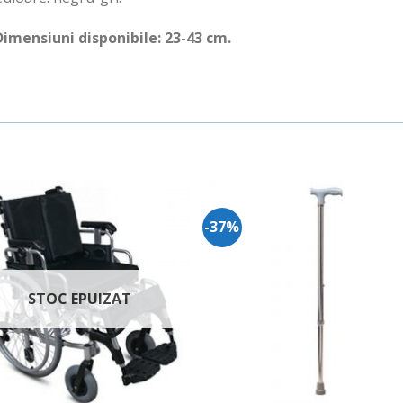
Dimensiuni disponibile: 23-43 cm.
-37%
Adauga
Ada
in
in
Wishlist
Wishl
STOC EPUIZAT