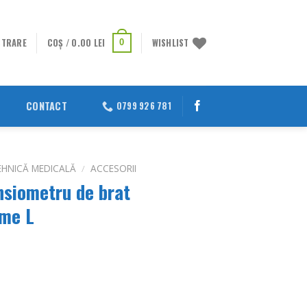
STRARE
COȘ /
0.00
LEI
WISHLIST
0
CONTACT
0799 926 781
EHNICĂ MEDICALĂ
/
ACCESORII
nsiometru de brat
ime L
rețul
urent
ste: