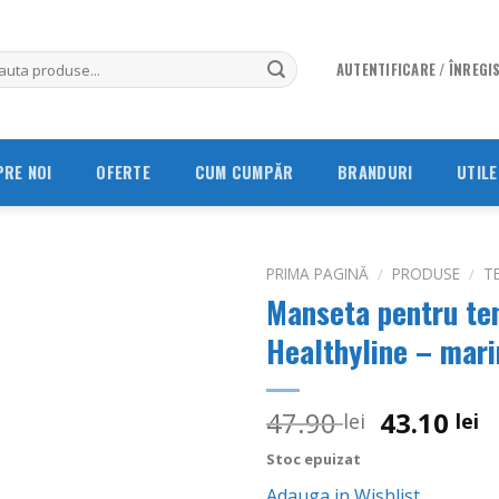
AUTENTIFICARE / ÎNREGI
PRE NOI
OFERTE
CUM CUMPĂR
BRANDURI
UTILE
PRIMA PAGINĂ
/
PRODUSE
/
T
Manseta pentru te
Adauga
Healthyline – mar
in
Wishlist
Prețul
P
47.90
43.10
lei
lei
inițial
c
Stoc epuizat
a
e
Adauga in Wishlist