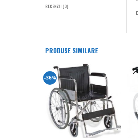
RECENZII (0)
PRODUSE SIMILARE
-36%
Adauga
Adauga
in
in
Wishlist
Wishlist
EPUIZAT