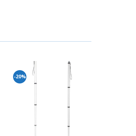
-20%
uga
Adauga
in
ist
Wishlist