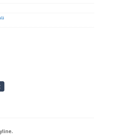
3.10 lei.
ală
line.