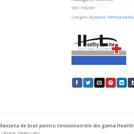
fost:
4
47.90 lei.
SKU:
1002491
Categorii:
Accesorii
,
Tehnică medic
Manseta de brat pentru tensiometrele din gama Healthy
uloare: negru-gri.