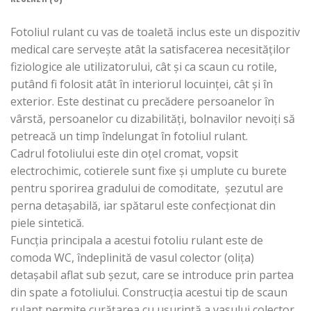
Fotoliul rulant cu vas de toaletă inclus este un dispozitiv
medical care servește atât la satisfacerea necesităților
fiziologice ale utilizatorului, cât și ca scaun cu rotile,
putând fi folosit atât în interiorul locuinței, cât și în
exterior. Este destinat cu precădere persoanelor în
vârstă, persoanelor cu dizabilități, bolnavilor nevoiți să
petreacă un timp îndelungat în fotoliul rulant.
Cadrul fotoliului este din oțel cromat, vopsit
electrochimic, cotierele sunt fixe și umplute cu burete
pentru sporirea gradului de comoditate, șezutul are
perna detașabilă, iar spătarul este confecționat din
piele sintetică.
Funcția principala a acestui fotoliu rulant este de
comoda WC, îndeplinită de vasul colector (olița)
detașabil aflat sub șezut, care se introduce prin partea
din spate a fotoliului. Construcția acestui tip de scaun
rulant permite curățarea cu ușurință a vasului colector,