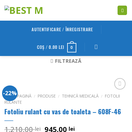
Skip
to
content
AUTENTIFICARE / ÎNREGISTRARE
COȘ /
0.00
LEI
0
FILTREAZĂ
-22%
Adauga
PRIMA PAGINĂ
/
PRODUSE
/
TEHNICĂ MEDICALĂ
/
FOTOLII
in
RULANTE
Wishlist
Fotoliu rulant cu vas de toaleta – 608F-46
Prețul
Prețul
1,210.00
945.00
lei
lei