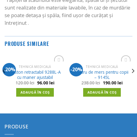
Tapițeria scaunului este elegantă, spătarul și șezutul
sunt realizate din materiale lavabile, în caz de murdărie
se poate detașa și spăla, fiind ușor de curățat și
întreținut .
PRODUSE SIMILARE
TEHNICĂ MEDICALĂ
TEHNICĂ MEDICALĂ
-20%
-20%
Adauga
Adauga
Baston retractabil 9288L-A
Cadru de mers pentru copii
in
in
cu maner ajustabil
– 9145L
Wishlist
Wishlist
Prețul
Prețul
Prețul
Prețul
120.00
lei
96.00
lei
238.00
lei
190.00
lei
t
inițial
curent
inițial
curent
a
este:
a
este:
ADAUGĂ ÎN COȘ
ADAUGĂ ÎN COȘ
 lei.
fost:
96.00 lei.
fost:
190.00 l
120.00 lei.
238.00 lei.
PRODUSE