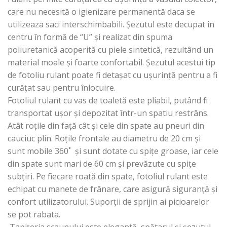
care nu necesită o igienizare permanentă daca se
utilizeaza saci interschimbabili. Șezutul este decupat în
centru în formă de “U” și realizat din spuma
poliuretanică acoperită cu piele sintetică, rezultând un
material moale și foarte confortabil. Șezutul acestui tip
de fotoliu rulant poate fi detașat cu ușurință pentru a fi
curățat sau pentru înlocuire.
Fotoliul rulant cu vas de toaletă este pliabil, putând fi
transportat ușor și depozitat într-un spatiu restrâns.
Atât roțile din față cât și cele din spate au pneuri din
cauciuc plin. Roțile frontale au diametru de 20 cm și
sunt mobile 360˚ și sunt dotate cu spițe groase, iar cele
din spate sunt mari de 60 cm și prevăzute cu spițe
subțiri. Pe fiecare roată din spate, fotoliul rulant este
echipat cu manete de frânare, care asigură siguranță și
confort utilizatorului. Suporții de sprijin ai picioarelor
se pot rabata.