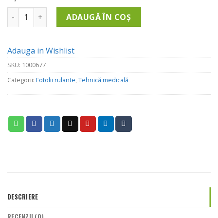
inițial
curent
Cantitate Fotoliu rulant cu vas de toaleta - 608F-46
a
este:
ADAUGĂ ÎN COȘ
fost:
945.00 lei.
1,210.00 lei.
Adauga in Wishlist
SKU:
1000677
Categorii:
Fotolii rulante
,
Tehnică medicală
DESCRIERE
RECENZII (0)