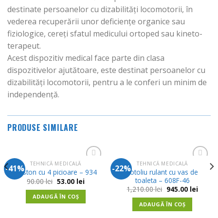
destinate persoanelor cu dizabilități locomotorii, în
vederea recuperării unor deficiențe organice sau
fiziologice, cereți sfatul medicului ortoped sau kineto-
terapeut.
Acest dispozitiv medical face parte din clasa
dispozitivelor ajutătoare, este destinat persoanelor cu
dizabilități locomotorii, pentru a le conferi un minim de
independență.
PRODUSE SIMILARE
TEHNICĂ MEDICALĂ
TEHNICĂ MEDICALĂ
-41%
-22%
Adauga
Adauga
Fotoliu rulant cu vas de
Baston cu 4 picioare – 934
in
in
toaleta – 608F-46
Prețul
Prețul
90.00
lei
53.00
lei
Wishlist
Wishlist
inițial
curent
Prețul
Prețul
1,210.00
lei
945.00
lei
a
este:
t
inițial
curent
ADAUGĂ ÎN COȘ
fost:
53.00 lei.
a
este:
ADAUGĂ ÎN COȘ
90.00 lei.
 lei.
fost:
945.00 
1,210.00 lei.