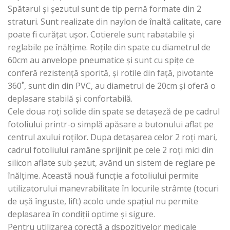
Spătarul și șezutul sunt de tip pernă formate din 2
straturi. Sunt realizate din naylon de înaltă calitate, care
poate fi curățat ușor. Cotierele sunt rabatabile și
reglabile pe înălțime. Roțile din spate cu diametrul de
60cm au anvelope pneumatice și sunt cu spițe ce
conferă rezistență sporită, și rotile din față, pivotante
360˚, sunt din din PVC, au diametrul de 20cm și oferă o
deplasare stabilă și confortabilă.
Cele doua roți solide din spate se detașeză de pe cadrul
fotoliului printr-o simplă apăsare a butonului aflat pe
centrul axului roților. Dupa detașarea celor 2 roți mari,
cadrul fotoliului ramâne sprijinit pe cele 2 roți mici din
silicon aflate sub șezut, avănd un sistem de reglare pe
înălțime. Această nouă funcție a fotoliului permite
utilizatorului manevrabilitate în locurile strâmte (tocuri
de ușă înguste, lift) acolo unde spațiul nu permite
deplasarea în condiții optime și sigure.
Pentru utilizarea corectă a dspozitivelor medicale