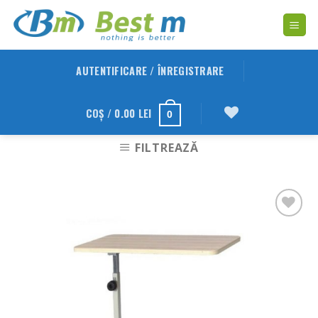
Skip
to
content
AUTENTIFICARE / ÎNREGISTRARE
COȘ /
0.00
LEI
0
FILTREAZĂ
Adauga
in
Wishlist