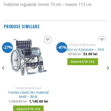
Înălțime reglabilă: minim 73 cm – maxim 113 cm.
PRODUSE SIMILARE
TEHNICĂ MEDICALĂ
-27%
-41%
Adauga
Adauga
Baston cu 4 picioare – 934
in
in
Prețul
Prețul
90.00
lei
53.00
lei
Wishlist
Wishlist
inițial
curent
a
este:
t
ADAUGĂ ÎN COȘ
fost:
53.00 lei.
90.00 lei.
 lei.
TEHNICĂ MEDICALĂ
Fotoliu rulant din material
textil – 864L
Prețul
Prețul
1,564.00
lei
1,140.00
lei
inițial
curent
a
este:
ADAUGĂ ÎN COȘ
fost:
1,140.00 lei.