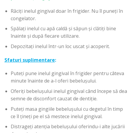
Răciți inelul gingival doar în frigider. Nu îl puneți în
congelator.
Spălați inelul cu apă caldă și săpun și clătiți bine
înainte și după fiecare utilizare.
Depozitați inelul într-un loc uscat și acoperit.
Sfaturi suplimentare
:
Puteți pune inelul gingival în frigider pentru câteva
minute înainte de a-l oferi bebelușului.
Oferiți bebelușului inelul gingival când începe să dea
semne de disconfort cauzat de dentiție.
Puteți masa gingiile bebelușului cu degetul în timp
ce îl țineți pe el să mestece inelul gingival.
Distrageți atenția bebelușului oferindu-i alte jucării