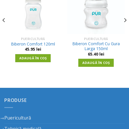
PUERICULTURĂ
PUERICULTURĂ
Biberon Comfort Cu Gura
Biberon Comfort 120ml
Larga 150ml
45.95
lei
65.40
lei
ADAUGĂ ÎN COȘ
ADAUGĂ ÎN COȘ
PRODUSE
Puericultură
Tehnică medicală