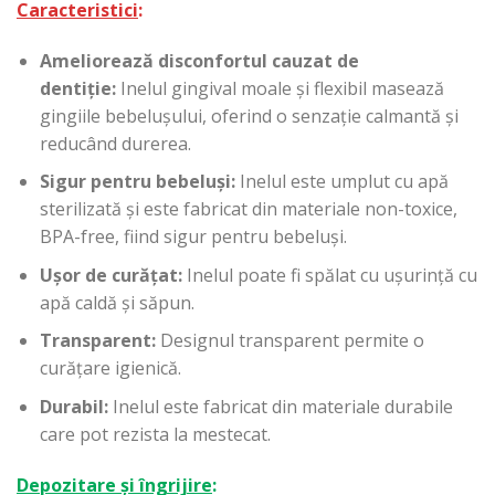
Caracteristici
:
Ameliorează disconfortul cauzat de
dentiție:
Inelul gingival moale și flexibil masează
gingiile bebelușului, oferind o senzație calmantă și
reducând durerea.
Sigur pentru bebeluși:
Inelul este umplut cu apă
sterilizată și este fabricat din materiale non-toxice,
BPA-free, fiind sigur pentru bebeluși.
Ușor de curățat:
Inelul poate fi spălat cu ușurință cu
apă caldă și săpun.
Transparent:
Designul transparent permite o
curățare igienică.
Durabil:
Inelul este fabricat din materiale durabile
care pot rezista la mestecat.
Depozitare și îngrijire
: