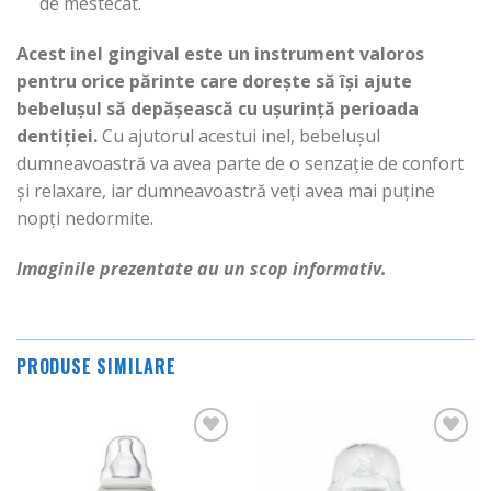
de mestecat.
Acest inel gingival este un instrument valoros
pentru orice părinte care dorește să își ajute
bebelușul să depășească cu ușurință perioada
dentiției.
Cu ajutorul acestui inel, bebelușul
dumneavoastră va avea parte de o senzație de confort
și relaxare, iar dumneavoastră veți avea mai puține
nopți nedormite.
Imaginile prezentate au un scop informativ.
PRODUSE SIMILARE
Adauga
Adauga
in
in
Wishlist
Wishlist