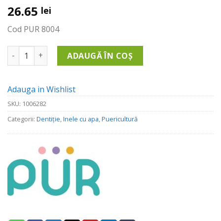
26.65
lei
Cod PUR 8004
Cantitate Inel Gingival Cu Apa +6 Luni
ADAUGĂ ÎN COȘ
Adauga in Wishlist
SKU:
1006282
Categorii:
Dentiție
,
Inele cu apa
,
Puericultură