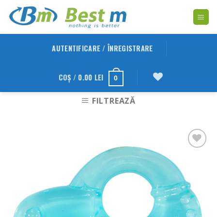
Skip
to
content
AUTENTIFICARE / ÎNREGISTRARE
COȘ /
0.00
LEI
0
FILTREAZĂ
Adauga
in
Wishlist