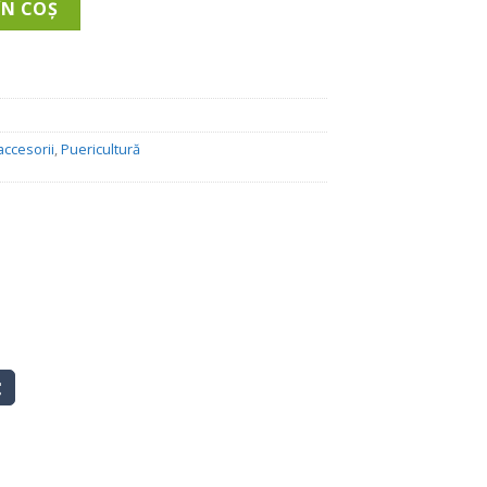
ÎN COȘ
accesorii
,
Puericultură