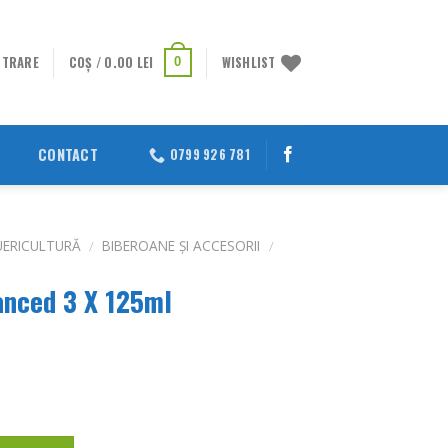
STRARE
COȘ /
0.00
LEI
WISHLIST
0
CONTACT
0799 926 781
UERICULTURĂ
/
BIBEROANE ȘI ACCESORII
/
anced 3 X 125ml
anced 3 X 125ml