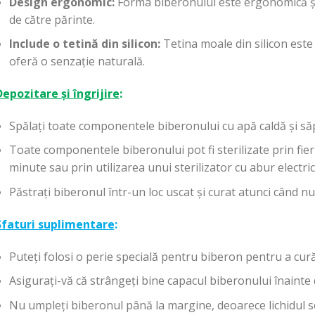
Design ergonomic:
Forma biberonului este ergonomică și
de către părinte.
Include o tetină din silicon:
Tetina moale din silicon este 
oferă o senzație naturală.
Depozitare și îngrijire
:
Spălați toate componentele biberonului cu apă caldă și săp
Toate componentele biberonului pot fi sterilizate prin fier
minute sau prin utilizarea unui sterilizator cu abur electr
Păstrați biberonul într-un loc uscat și curat atunci când nu 
Sfaturi suplimentare
:
Puteți folosi o perie specială pentru biberon pentru a curăț
Asigurați-vă că strângeți bine capacul biberonului înainte d
Nu umpleți biberonul până la margine, deoarece lichidul se