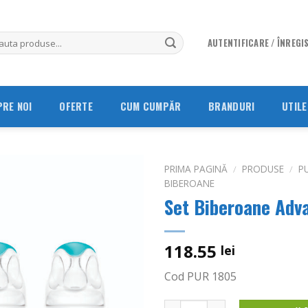
AUTENTIFICARE / ÎNREGI
PRE NOI
OFERTE
CUM CUMPĂR
BRANDURI
UTILE
PRIMA PAGINĂ
/
PRODUSE
/
P
BIBEROANE
Set Biberoane Adv
Adauga
in
Wishlist
118.55
lei
Cod PUR 1805
Cantitate Set Biberoane Adv