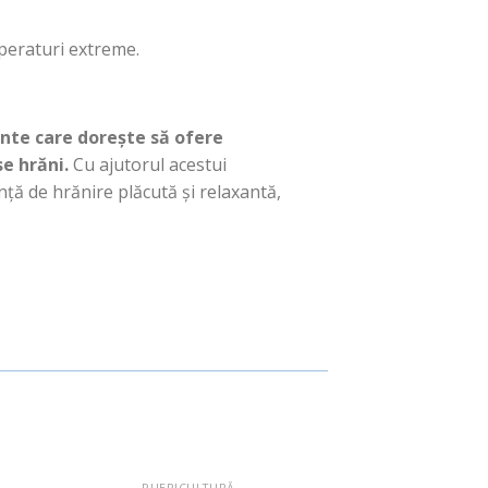
mperaturi extreme.
inte care dorește să ofere
e hrăni.
Cu ajutorul acestui
ă de hrănire plăcută și relaxantă,
PUERICULTURĂ