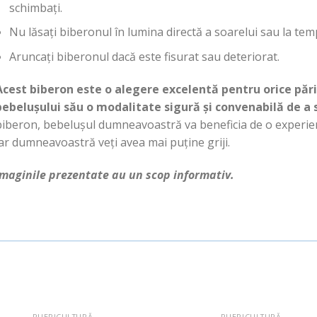
schimbați.
Nu lăsați biberonul în lumina directă a soarelui sau la te
Aruncați biberonul dacă este fisurat sau deteriorat.
Acest biberon este o alegere excelentă pentru orice păr
bebelușului său o modalitate sigură și convenabilă de a s
biberon, bebelușul dumneavoastră va beneficia de o experienț
ar dumneavoastră veți avea mai puține griji.
Imaginile prezentate au un scop informativ.
PUERICULTURĂ
PUERICULTURĂ