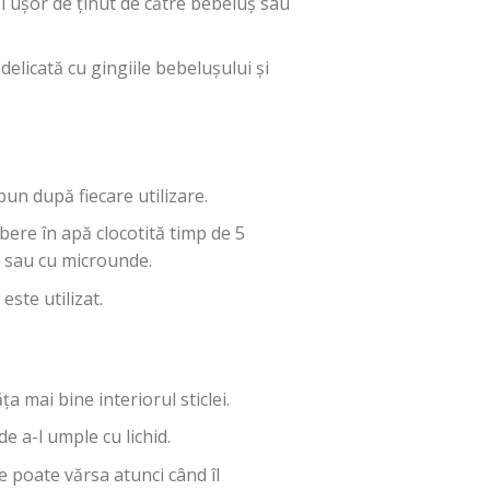
 ușor de ținut de către bebeluș sau
delicată cu gingiile bebelușului și
un după fiecare utilizare.
bere în apă clocotită timp de 5
ic sau cu microunde.
este utilizat.
a mai bine interiorul sticlei.
e a-l umple cu lichid.
 poate vărsa atunci când îl