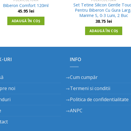
Adauga
Ada
Set Tetine Silicon Gentle Tou
Biberon Comfort 120ml
in
in
Pentru Biberon Cu Gura Larg
45.95
lei
Wishlist
Wishl
Marime S, 0-3 Luni, 2 Buc
38.75
lei
ADAUGĂ ÎN COȘ
ADAUGĂ ÎN COȘ
K-URI
INFO
să
Cum cumpăr
pre noi
Termeni si conditii
nduri
Politica de confidentialitate
e
ANPC
tact