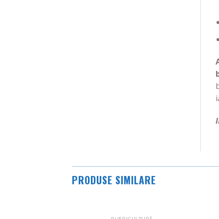
i
PRODUSE SIMILARE
CULTURĂ
PUERICULTURĂ