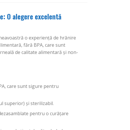
te: O alegere excelentă
neavoastră o experiență de hrănire
 alimentară, fără BPA, care sunt
erneală de calitate alimentară și non-
BPA, care sunt sigure pentru
superior) și sterilizabil.
dezasamblate pentru o curățare