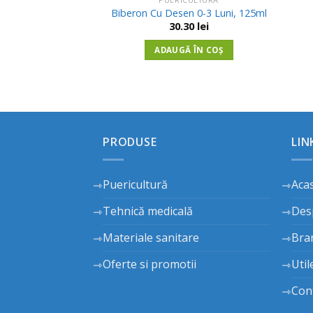
Adauga
Adauga
a Larga +6 Luni,
Biberon Cu Desen 0-3 Luni, 125ml
in
in
0ml
30.30
lei
Wishlist
Wishlist
75
lei
ADAUGĂ ÎN COȘ
Ă ÎN COȘ
PRODUSE
LIN
Puericultură
Aca
Tehnică medicală
Des
Materiale sanitare
Bra
Oferte si promotii
Util
Con