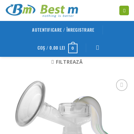
Skip
to
content
AUTENTIFICARE / ÎNREGISTRARE
COȘ /
0.00
LEI
0
FILTREAZĂ
Adauga
in
Wishlist