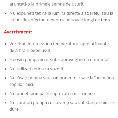
aruncați-o la primele semne de uzură.
Nu expuneți tetina la lumina directă a soarelui sau la
soluții dezinfectante pentru perioade lungi de timp.
Avertisment
:
Verificați întotdeauna temperatura laptelui înainte
de a hrăni bebelușul.
Folosiți pompa doar sub supravegherea unui adult.
Nu utilizați tetina ca suzetă.
Nu lăsați pompa sau componentele sale la îndemâna
copiilor mici.
Nu puneți pompa în cuptorul cu microunde.
Nu curățați pompa cu solvenți sau substanțe chimice
dure.