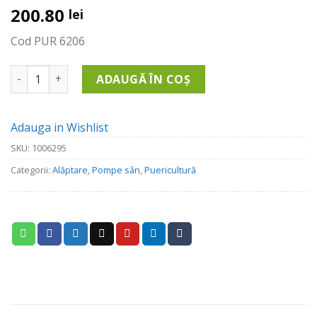
200.80
lei
Cod PUR 6206
Cantitate Pompa De San Manuala
ADAUGĂ ÎN COȘ
Adauga in Wishlist
SKU:
1006295
Categorii:
Alăptare
,
Pompe sân
,
Puericultură