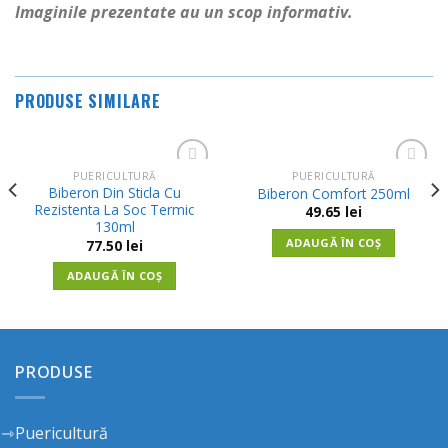
Imaginile prezentate au un scop informativ.
PRODUSE SIMILARE
PUERICULTURĂ
PUERICULTURĂ
Adauga
Adauga
Biberon Din Sticla Cu
Biberon Comfort 250ml
in
in
Rezistenta La Soc Termic
49.65
lei
Wishlist
Wishlist
130ml
ADAUGĂ ÎN COȘ
77.50
lei
ADAUGĂ ÎN COȘ
PRODUSE
Puericultură