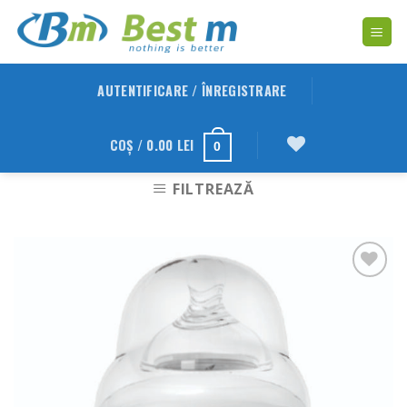
Skip
to
content
AUTENTIFICARE / ÎNREGISTRARE
COȘ /
0.00
LEI
0
FILTREAZĂ
Adauga
in
Wishlist