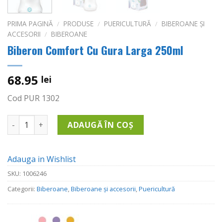
PRIMA PAGINĂ
/
PRODUSE
/
PUERICULTURĂ
/
BIBEROANE ȘI
ACCESORII
/
BIBEROANE
Biberon Comfort Cu Gura Larga 250ml
68.95
lei
Cod PUR 1302
Cantitate Biberon Comfort Cu Gura Larga 250ml
ADAUGĂ ÎN COȘ
Adauga in Wishlist
SKU:
1006246
Categorii:
Biberoane
,
Biberoane și accesorii
,
Puericultură