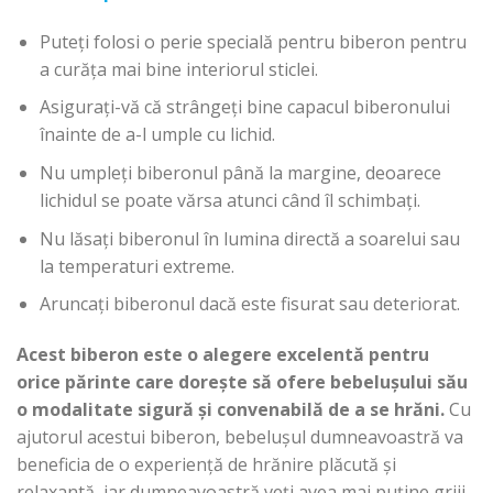
Puteți folosi o perie specială pentru biberon pentru
a curăța mai bine interiorul sticlei.
Asigurați-vă că strângeți bine capacul biberonului
înainte de a-l umple cu lichid.
Nu umpleți biberonul până la margine, deoarece
lichidul se poate vărsa atunci când îl schimbați.
Nu lăsați biberonul în lumina directă a soarelui sau
la temperaturi extreme.
Aruncați biberonul dacă este fisurat sau deteriorat.
Acest biberon este o alegere excelentă pentru
orice părinte care dorește să ofere bebelușului său
o modalitate sigură și convenabilă de a se hrăni.
Cu
ajutorul acestui biberon, bebelușul dumneavoastră va
beneficia de o experiență de hrănire plăcută și
relaxantă, iar dumneavoastră veți avea mai puține griji.