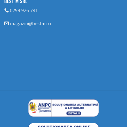
BEST M SRL
0799 926 781
magazin@bestm.ro