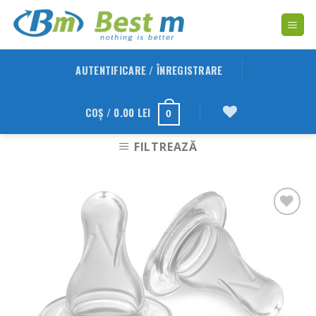
Skip
to
content
AUTENTIFICARE / ÎNREGISTRARE
COȘ /
0.00
LEI
0
FILTREAZĂ
Adauga
in
Wishlist