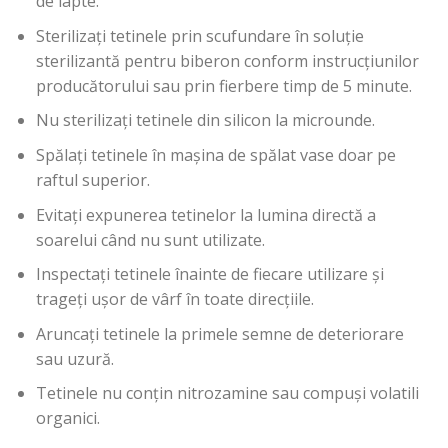
de lapte.
Sterilizați tetinele prin scufundare în soluție
sterilizantă pentru biberon conform instrucțiunilor
producătorului sau prin fierbere timp de 5 minute.
Nu sterilizați tetinele din silicon la microunde.
Spălați tetinele în mașina de spălat vase doar pe
raftul superior.
Evitați expunerea tetinelor la lumina directă a
soarelui când nu sunt utilizate.
Inspectați tetinele înainte de fiecare utilizare și
trageți ușor de vârf în toate direcțiile.
Aruncați tetinele la primele semne de deteriorare
sau uzură.
Tetinele nu conțin nitrozamine sau compuși volatili
organici.