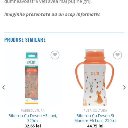
dumneavoastră veți avea mai puține griji.
Imaginile prezentate au un scop informativ.
PRODUSE SIMILARE
Adauga
Adauga
in
in
Wishlist
Wishlist
PUERICULTURĂ
PUERICULTURĂ
Biberon Cu Desen +3 Luni,
Biberon Cu Desen Si
325ml
Manere +6 Luni, 250ml
32.65
lei
44.75
lei