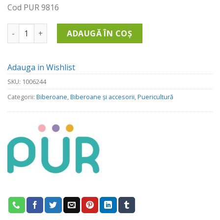
Cod PUR 9816
Cantitate Set Biberoane Advanced Plus Cu Gura Larga 3 X 2
ADAUGĂ ÎN COȘ
Adauga in Wishlist
SKU:
1006244
Categorii:
Biberoane
,
Biberoane și accesorii
,
Puericultură