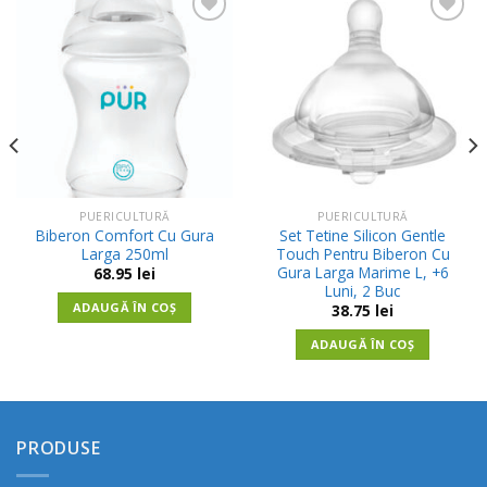
Adauga
Adauga
in
in
Wishlist
Wishlist
PUERICULTURĂ
PUERICULTURĂ
Biberon Comfort Cu Gura
Set Tetine Silicon Gentle
Larga 250ml
Touch Pentru Biberon Cu
Gura Larga Marime L, +6
68.95
lei
Luni, 2 Buc
ADAUGĂ ÎN COȘ
38.75
lei
ADAUGĂ ÎN COȘ
PRODUSE