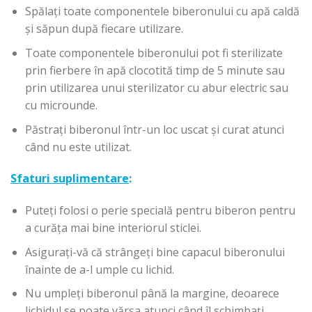
Spălați toate componentele biberonului cu apă caldă
și săpun după fiecare utilizare.
Toate componentele biberonului pot fi sterilizate
prin fierbere în apă clocotită timp de 5 minute sau
prin utilizarea unui sterilizator cu abur electric sau
cu microunde.
Păstrați biberonul într-un loc uscat și curat atunci
când nu este utilizat.
Sfaturi suplimentare
:
Puteți folosi o perie specială pentru biberon pentru
a curăța mai bine interiorul sticlei.
Asigurați-vă că strângeți bine capacul biberonului
înainte de a-l umple cu lichid.
Nu umpleți biberonul până la margine, deoarece
lichidul se poate vărsa atunci când îl schimbați.