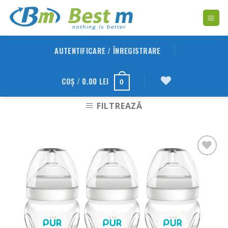
Skip
to
content
AUTENTIFICARE / ÎNREGISTRARE
COȘ /
0.00
LEI
0
FILTREAZĂ
Adauga
in
Wishlist