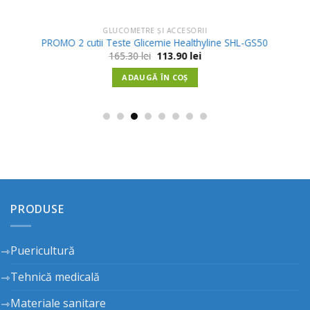
GLUCOMETRE ȘI ACCESORII
PROMO 2 cutii Teste Glicemie Healthyline SHL-GS50
Prețul
Prețul
165.30
lei
113.90
lei
inițial
curent
a
este:
ADAUGĂ ÎN COȘ
fost:
113.90 lei.
165.30 lei.
PRODUSE
Puericultură
Tehnică medicală
Materiale sanitare