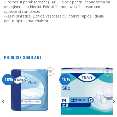
•Polimer superabsorbant (SAP): Folosit pentru capacitatea sa
de reținere a lichidului. Folosit în mod uzual în absorbante,
scutece și comprese;
•Rășini sintetice: Lichide vâscoase cu întărire rapidă, ideale
pentru lipirea materialelor.
PRODUSE SIMILARE
-10%
-10%
Adauga
Adauga
in
in
Wishlist
Wishlist
t
 lei.