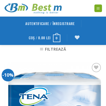
Skip
to
content
AUTENTIFICARE / ÎNREGISTRARE
COȘ /
0.00
LEI
0
FILTREAZĂ
-10%
Adauga
in
Wishlist