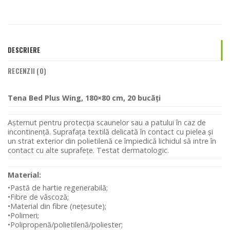
DESCRIERE
RECENZII (0)
Tena Bed Plus Wing, 180×80 cm, 20 bucăți
Așternut pentru protecția scaunelor sau a patului în caz de
incontinență. Suprafața textilă delicată în contact cu pielea și
un strat exterior din polietilenă ce împiedică lichidul să intre în
contact cu alte suprafețe. Testat dermatologic.
Material:
•Pastă de hartie regenerabilă;
•Fibre de vâscoză;
•Material din fibre (nețesute);
•Polimeri;
•Polipropenă/polietilenă/poliester;