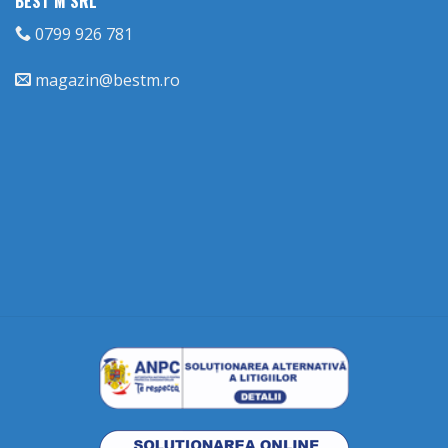
BEST M SRL
0799 926 781
magazin@bestm.ro