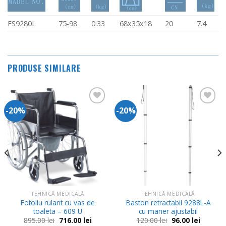
FS9280L
75-98
0.33
68x35x18
20
7.4
PRODUSE SIMILARE
-20%
-20%
Adauga
Adauga
in
in
Wishlist
Wishlist
t
 lei.
TEHNICĂ MEDICALĂ
TEHNICĂ MEDICALĂ
Fotoliu rulant cu vas de
Baston retractabil 9288L-A
toaleta – 609 U
cu maner ajustabil
Prețul
Prețul
Prețul
Prețul
895.00
lei
716.00
lei
120.00
lei
96.00
lei