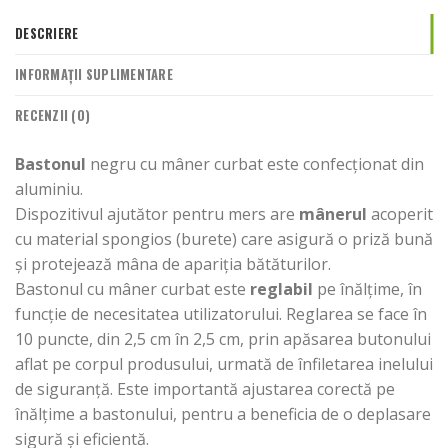
DESCRIERE
INFORMAȚII SUPLIMENTARE
RECENZII (0)
Bastonul
negru cu mâner curbat este confecționat din
aluminiu.
Dispozitivul ajutător pentru mers are
mânerul
acoperit
cu material spongios (burete) care asigură o priză bună
și protejează mâna de apariția bătăturilor.
Bastonul cu mâner curbat este
reglabil
pe înălțime, în
funcție de necesitatea utilizatorului. Reglarea se face în
10 puncte, din 2,5 cm în 2,5 cm, prin apăsarea butonului
aflat pe corpul produsului, urmată de înfiletarea inelului
de siguranță. Este importantă ajustarea corectă pe
înălțime a bastonului, pentru a beneficia de o deplasare
sigură și eficientă.