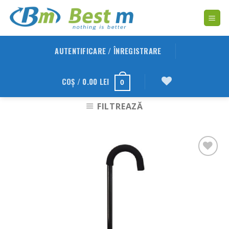
Skip
to
content
AUTENTIFICARE / ÎNREGISTRARE
COȘ /
0.00
LEI
0
FILTREAZĂ
Adauga
in
Wishlist