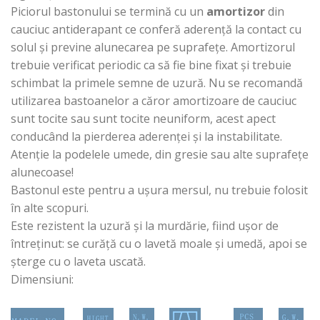
Piciorul bastonului se termină cu un
amortizor
din
cauciuc antiderapant ce conferă aderență la contact cu
solul și previne alunecarea pe suprafețe. Amortizorul
trebuie verificat periodic ca să fie bine fixat și trebuie
schimbat la primele semne de uzură. Nu se recomandă
utilizarea bastoanelor a căror amortizoare de cauciuc
sunt tocite sau sunt tocite neuniform, acest apect
conducând la pierderea aderenței și la instabilitate.
Atenție la podelele umede, din gresie sau alte suprafețe
alunecoase!
Bastonul este pentru a ușura mersul, nu trebuie folosit
în alte scopuri.
Este rezistent la uzură și la murdărie, fiind ușor de
întreținut: se curăță cu o lavetă moale și umedă, apoi se
șterge cu o laveta uscată.
Dimensiuni: