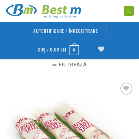
Skip
to
content
AUTENTIFICARE / ÎNREGISTRARE
COȘ /
0.00
LEI
0
FILTREAZĂ
Adauga
in
Wishlist