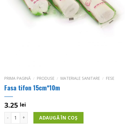
PRIMA PAGINĂ
/
PRODUSE
/
MATERIALE SANITARE
/
FESE
Fasa tifon 15cm*10m
3.25
lei
Cantitate Fasa tifon 15cm*10m
ADAUGĂ ÎN COȘ