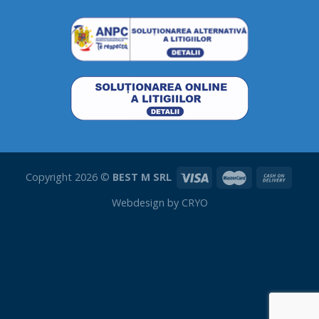
Copyright 2026 ©
BEST M SRL
Webdesign by
CRYO