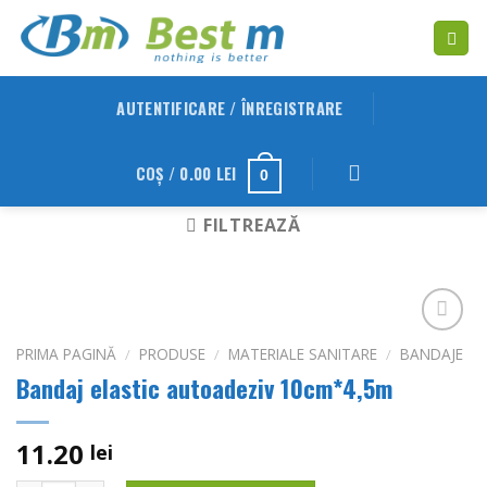
Skip
to
content
AUTENTIFICARE / ÎNREGISTRARE
COȘ /
0.00
LEI
0
FILTREAZĂ
Adauga
PRIMA PAGINĂ
/
PRODUSE
/
MATERIALE SANITARE
/
BANDAJE
in
Bandaj elastic autoadeziv 10cm*4,5m
Wishlist
11.20
lei