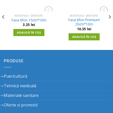
MATERIALE SANITARE
MATERIALE SANITARE
Adauga
Adauga
Fasa tifon Premium
Fasa tifon 15cm*10m
in
in
20cm*10m
3.25
lei
Wishlist
Wishlist
10.35
lei
ADAUGĂ ÎN COȘ
ADAUGĂ ÎN COȘ
PRODUSE
Puericultură
Tehnică medicală
Materiale sanitare
Oferte si promotii