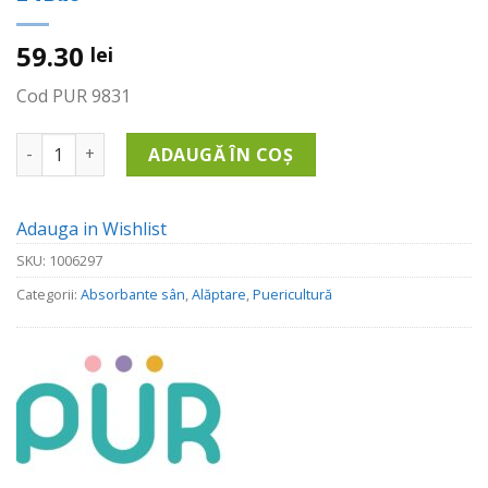
59.30
lei
Cod PUR 9831
Cantitate Absorbante Pentru San De Unica Folosinta, 24Buc
ADAUGĂ ÎN COȘ
Adauga in Wishlist
SKU:
1006297
Categorii:
Absorbante sân
,
Alăptare
,
Puericultură