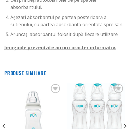
Desprindeți autocolantele de pe spatele
absorbantului.
Așezați absorbantul pe partea posterioară a
sutienului, cu partea absorbantă orientată spre sân.
Aruncați absorbantul folosit după fiecare utilizare.
Imaginile prezentate au un caracter informativ.
PRODUSE SIMILARE
Adauga
Adauga
in
in
Wishlist
Wishlist