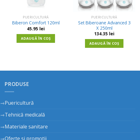
PUERICULTURĂ
PUERICULTURĂ
Set Biberoane Advanced 3
Biberon Comfort 120ml
X 250ml
45.95
lei
134.35
lei
ADAUGĂ ÎN COȘ
ADAUGĂ ÎN COȘ
PRODUSE
Puericultură
Tehnică medicală
Materiale sanitare
Oferte si promotii