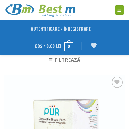
Skip
to
content
AUTENTIFICARE / ÎNREGISTRARE
COȘ /
0.00
LEI
0
FILTREAZĂ
Adauga
in
Wishlist