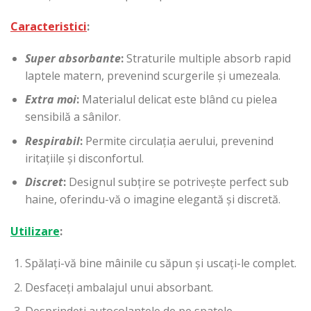
Caracteristici
:
Super absorbante
:
Straturile multiple absorb rapid
laptele matern, prevenind scurgerile și umezeala.
Extra moi
:
Materialul delicat este blând cu pielea
sensibilă a sânilor.
Respirabil
:
Permite circulația aerului, prevenind
iritațiile și disconfortul.
Discret
:
Designul subțire se potrivește perfect sub
haine, oferindu-vă o imagine elegantă și discretă.
Utilizare
:
Spălați-vă bine mâinile cu săpun și uscați-le complet.
Desfaceți ambalajul unui absorbant.