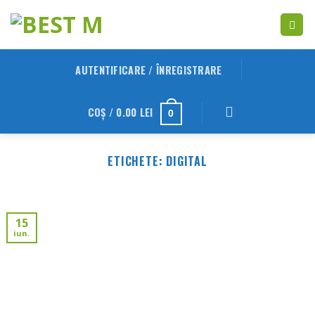
Skip
to
content
AUTENTIFICARE / ÎNREGISTRARE
COȘ /
0.00
LEI
0
ETICHETE:
DIGITAL
15
iun.