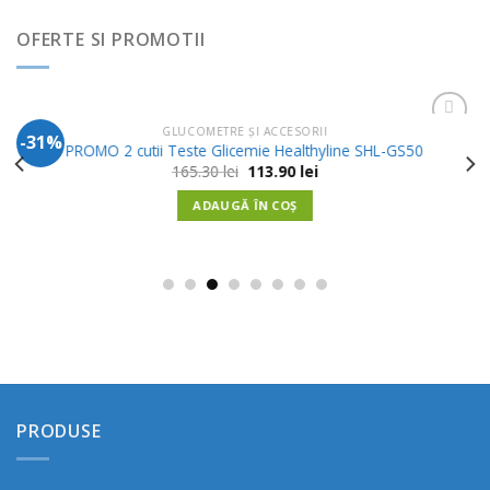
OFERTE SI PROMOTII
GLUCOMETRE ȘI ACCESORII
-31%
Adauga
PROMO 2 cutii Teste Glicemie Healthyline SHL-GS50
in
Prețul
Prețul
165.30
lei
113.90
lei
Wishlist
inițial
curent
a
este:
ADAUGĂ ÎN COȘ
fost:
113.90 lei.
165.30 lei.
PRODUSE