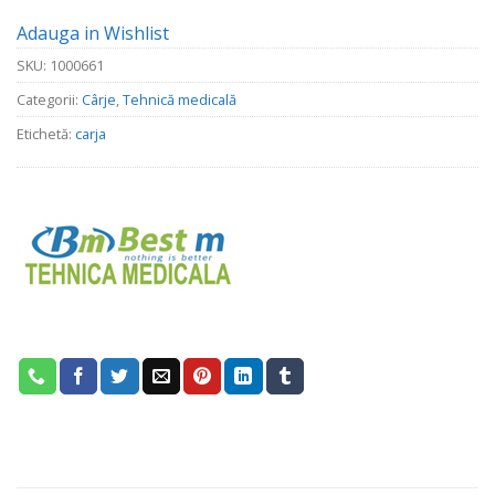
63.00 lei.
Adauga in Wishlist
SKU:
1000661
Categorii:
Cârje
,
Tehnică medicală
Etichetă:
carja