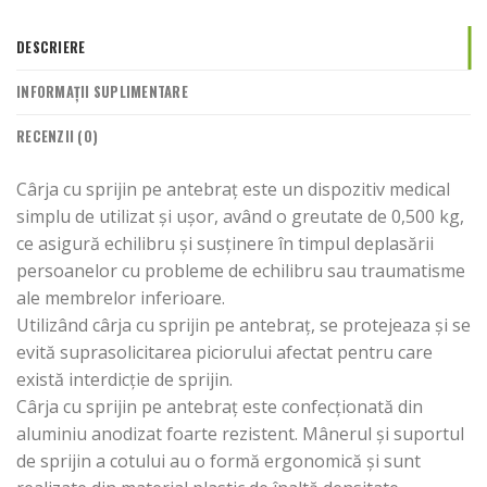
DESCRIERE
INFORMAȚII SUPLIMENTARE
RECENZII (0)
Cârja cu sprijin pe antebraț este un dispozitiv medical
simplu de utilizat și ușor, având o greutate de 0,500 kg,
ce asigură echilibru și susținere în timpul deplasării
persoanelor cu probleme de echilibru sau traumatisme
ale membrelor inferioare.
Utilizând cârja cu sprijin pe antebraț, se protejeaza și se
evită suprasolicitarea piciorului afectat pentru care
există interdicție de sprijin.
Cârja cu sprijin pe antebraț este confecționată din
aluminiu anodizat foarte rezistent. Mânerul și suportul
de sprijin a cotului au o formă ergonomică și sunt