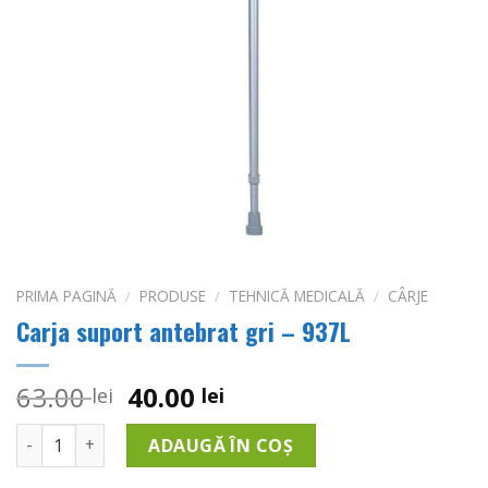
PRIMA PAGINĂ
/
PRODUSE
/
TEHNICĂ MEDICALĂ
/
CÂRJE
Carja suport antebrat gri – 937L
Prețul
Prețul
63.00
40.00
lei
lei
inițial
curent
Cantitate Carja suport antebrat gri - 937L
a
este:
ADAUGĂ ÎN COȘ
fost:
40.00 lei.