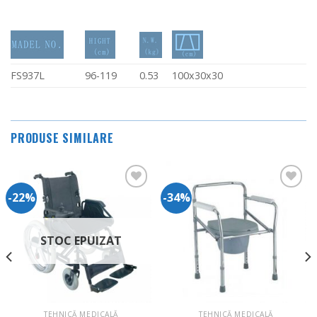
FS937L
96-119
0.53
100x30x30
PRODUSE SIMILARE
-22%
-34%
Adauga
Adauga
in
in
Wishlist
Wishlist
STOC EPUIZAT
TEHNICĂ MEDICALĂ
TEHNICĂ MEDICALĂ