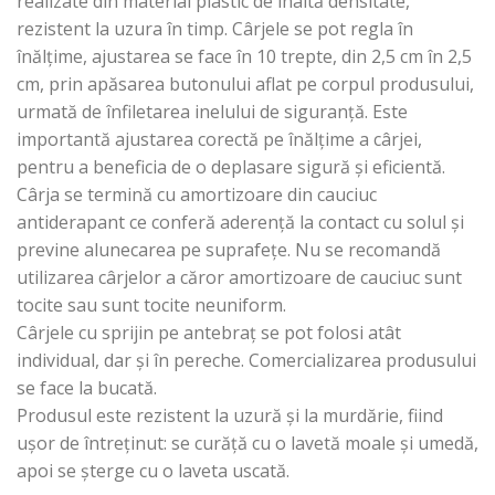
realizate din material plastic de înaltă densitate,
rezistent la uzura în timp. Cârjele se pot regla în
înălțime, ajustarea se face în 10 trepte, din 2,5 cm în 2,5
cm, prin apăsarea butonului aflat pe corpul produsului,
urmată de înfiletarea inelului de siguranță. Este
importantă ajustarea corectă pe înălțime a cârjei,
pentru a beneficia de o deplasare sigură și eficientă.
Cârja se termină cu amortizoare din cauciuc
antiderapant ce conferă aderență la contact cu solul și
previne alunecarea pe suprafețe. Nu se recomandă
utilizarea cârjelor a căror amortizoare de cauciuc sunt
tocite sau sunt tocite neuniform.
Cârjele cu sprijin pe antebraț se pot folosi atât
individual, dar și în pereche. Comercializarea produsului
se face la bucată.
Produsul este rezistent la uzură și la murdărie, fiind
ușor de întreținut: se curăță cu o lavetă moale și umedă,
apoi se șterge cu o laveta uscată.