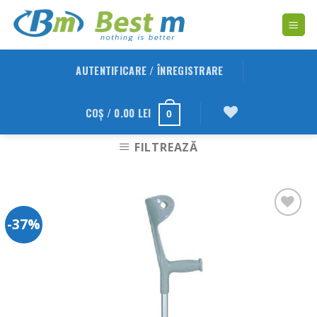
Skip
to
content
AUTENTIFICARE / ÎNREGISTRARE
COȘ /
0.00
LEI
0
FILTREAZĂ
-37%
Adauga
in
Wishlist