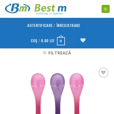
Skip
to
content
AUTENTIFICARE / ÎNREGISTRARE
COȘ /
0.00
LEI
0
FILTREAZĂ
Adauga
in
Wishlist