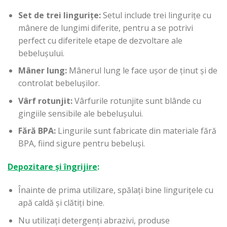
Set de trei lingurițe:
Setul include trei lingurițe cu
mânere de lungimi diferite, pentru a se potrivi
perfect cu diferitele etape de dezvoltare ale
bebelușului.
Mâner lung:
Mânerul lung le face ușor de ținut și de
controlat bebelușilor.
Vârf rotunjit:
Vârfurile rotunjite sunt blânde cu
gingiile sensibile ale bebelușului.
Fără BPA:
Lingurile sunt fabricate din materiale fără
BPA, fiind sigure pentru bebeluși.
Depozitare și îngrijire
:
Înainte de prima utilizare, spălați bine lingurițele cu
apă caldă și clătiți bine.
Nu utilizați detergenți abrazivi, produse