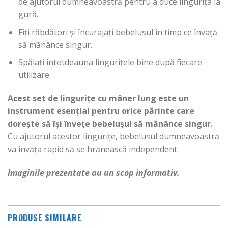
de ajutorul dumneavoastră pentru a duce lingurița la
gură.
Fiți răbdători și încurajați bebelușul în timp ce învață
să mănânce singur.
Spălați întotdeauna lingurițele bine după fiecare
utilizare.
Acest set de lingurițe cu mâner lung este un
instrument esențial pentru orice părinte care
dorește să își învețe bebelușul să mănânce singur.
Cu ajutorul acestor lingurițe, bebelușul dumneavoastră
va învăța rapid să se hrănească independent.
Imaginile prezentate au un scop informativ.
PRODUSE SIMILARE