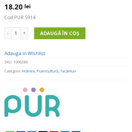
18.20
lei
Cod PUR 5914
Cantitate Set Linguri Cu Maner Lung, +3 Luni, 3Buc
ADAUGĂ ÎN COȘ
Adauga in Wishlist
SKU:
1006286
Categorii:
Hrănire
,
Puericultură
,
Tacâmuri