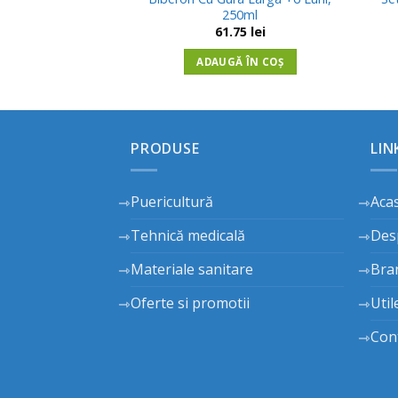
250ml
61.75
lei
ADAUGĂ ÎN COȘ
PRODUSE
LIN
Puericultură
Aca
Tehnică medicală
Des
Materiale sanitare
Bra
Oferte si promotii
Util
Con