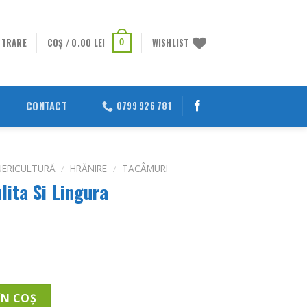
STRARE
COȘ /
0.00
LEI
WISHLIST
0
CONTACT
0799 926 781
UERICULTURĂ
/
HRĂNIRE
/
TACÂMURI
lita Si Lingura
lita Si Lingura
ÎN COȘ