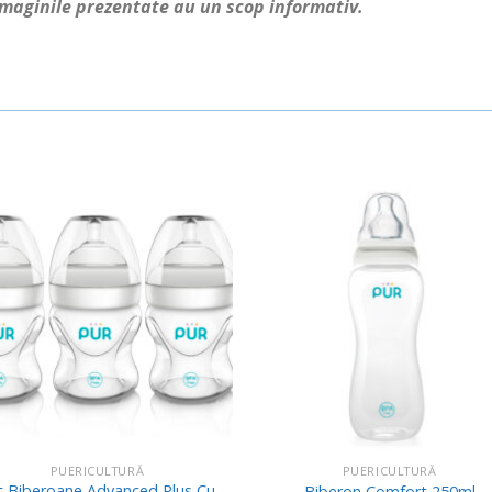
Imaginile prezentate au un scop informativ.
Adauga
Ada
in
in
Wishlist
Wishl
PUERICULTURĂ
PUERICULTURĂ
t Biberoane Advanced Plus Cu
Biberon Comfort 250ml