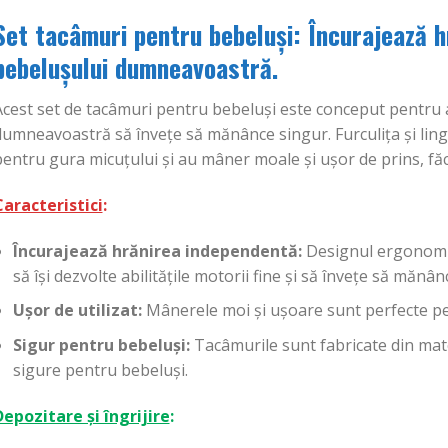
Set tacâmuri pentru bebeluși: Încurajează 
bebelușului dumneavoastră.
Acest set de tacâmuri pentru bebeluși este conceput pentru a
dumneavoastră să învețe să mănânce singur. Furculița și lin
entru gura micuțului și au mâner moale și ușor de prins, fă
Caracteristici
:
Încurajează hrănirea independentă:
Designul ergonomic 
să își dezvolte abilitățile motorii fine și să învețe să mănân
Ușor de utilizat:
Mânerele moi și ușoare sunt perfecte pen
Sigur pentru bebeluși:
Tacâmurile sunt fabricate din mate
sigure pentru bebeluși.
Depozitare și îngrijire
: