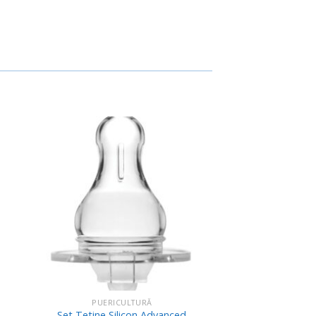
uga
Adauga
in
ist
Wishlist
PUERICULTURĂ
Set Tetine Silicon Advanced