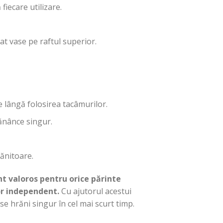
fiecare utilizare.
at vase pe raftul superior.
 lângă folosirea tacâmurilor.
mănânce singur.
rănitoare.
t valoros pentru orice părinte
or independent.
Cu ajutorul acestui
e hrăni singur în cel mai scurt timp.