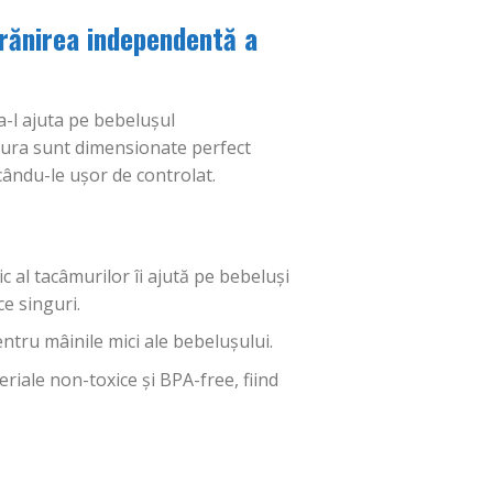
hrănirea independentă a
-l ajuta pe bebelușul
gura sunt dimensionate perfect
cându-le ușor de controlat.
al tacâmurilor îi ajută pe bebeluși
ce singuri.
tru mâinile mici ale bebelușului.
riale non-toxice și BPA-free, fiind