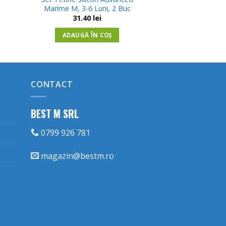
Marime M, 3-6 Luni, 2 Buc
31.40
lei
ADAUGĂ ÎN COȘ
CONTACT
BEST M SRL
0799 926 781
magazin@bestm.ro