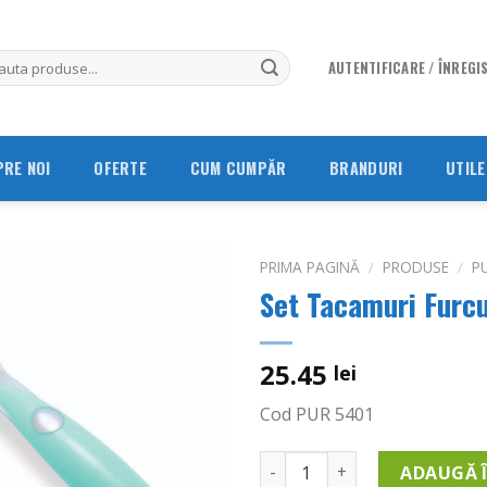
AUTENTIFICARE / ÎNREGI
PRE NOI
OFERTE
CUM CUMPĂR
BRANDURI
UTILE
PRIMA PAGINĂ
/
PRODUSE
/
P
Set Tacamuri Furcu
Adauga
in
Wishlist
25.45
lei
Cod PUR 5401
Cantitate Set Tacamuri Furcu
ADAUGĂ 