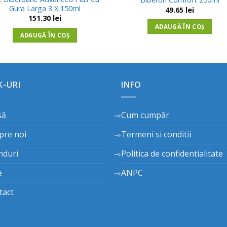
Gura Larga 3 X 150ml
49.65
lei
151.30
lei
ADAUGĂ ÎN COȘ
ADAUGĂ ÎN COȘ
K-URI
INFO
să
Cum cumpăr
pre noi
Termeni si conditii
nduri
Politica de confidentialitate
e
ANPC
tact