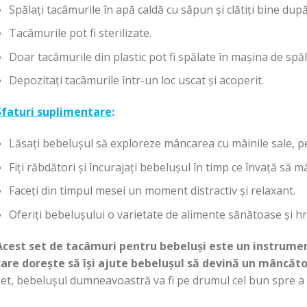
Spălați tacâmurile în apă caldă cu săpun și clătiți bine după 
Tacâmurile pot fi sterilizate.
Doar tacâmurile din plastic pot fi spălate în mașina de spăl
Depozitați tacâmurile într-un loc uscat și acoperit.
Sfaturi suplimentare
:
Lăsați bebelușul să exploreze mâncarea cu mâinile sale, pe
Fiți răbdători și încurajați bebelușul în timp ce învață să 
Faceți din timpul mesei un moment distractiv și relaxant.
Oferiți bebelușului o varietate de alimente sănătoase și h
Acest set de tacâmuri pentru bebeluși este un instrumen
care dorește să își ajute bebelușul să devină un mâncăt
et, bebelușul dumneavoastră va fi pe drumul cel bun spre a s