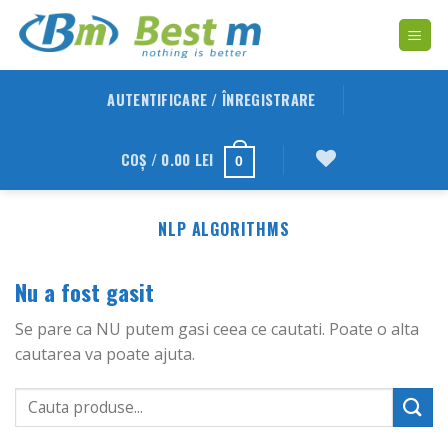
Skip
to
content
AUTENTIFICARE / ÎNREGISTRARE
COȘ /
0.00
LEI
0
NLP ALGORITHMS
Nu a fost gasit
Se pare ca NU putem gasi ceea ce cautati. Poate o alta
cautarea va poate ajuta.