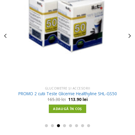
GLUCOMETRE ȘI ACCESORII
PROMO 2 cutii Teste Glicemie Healthyline SHL-GS50
Prețul
Prețul
165.30
lei
113.90
lei
inițial
curent
a
este:
ADAUGĂ ÎN COȘ
fost:
113.90 lei.
165.30 lei.