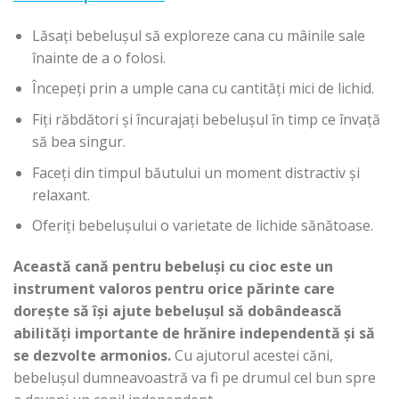
Lăsați bebelușul să exploreze cana cu mâinile sale
înainte de a o folosi.
Începeți prin a umple cana cu cantități mici de lichid.
Fiți răbdători și încurajați bebelușul în timp ce învață
să bea singur.
Faceți din timpul băutului un moment distractiv și
relaxant.
Oferiți bebelușului o varietate de lichide sănătoase.
Această cană pentru bebeluși cu cioc este un
instrument valoros pentru orice părinte care
dorește să își ajute bebelușul să dobândească
abilități importante de hrănire independentă și să
se dezvolte armonios.
Cu ajutorul acestei căni,
bebelușul dumneavoastră va fi pe drumul cel bun spre