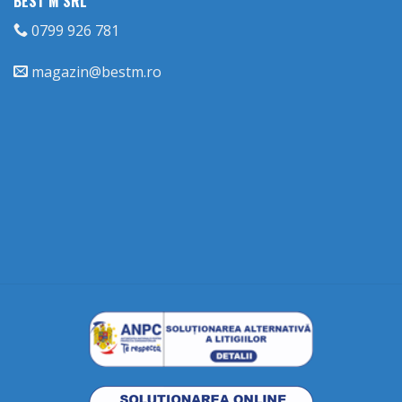
BEST M SRL
0799 926 781
magazin@bestm.ro