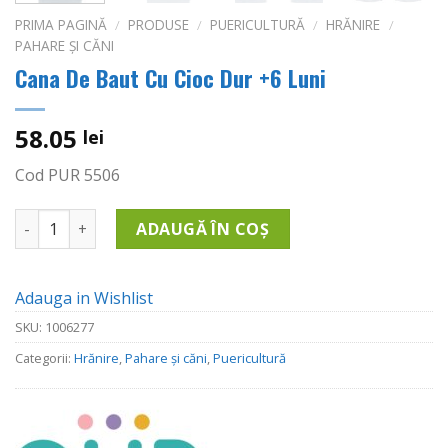
PRIMA PAGINĂ
/
PRODUSE
/
PUERICULTURĂ
/
HRĂNIRE
/
PAHARE ȘI CĂNI
Cana De Baut Cu Cioc Dur +6 Luni
58.05
lei
Cod PUR 5506
Cantitate Cana De Baut Cu Cioc Dur +6 Luni
ADAUGĂ ÎN COȘ
Adauga in Wishlist
SKU:
1006277
Categorii:
Hrănire
,
Pahare și căni
,
Puericultură