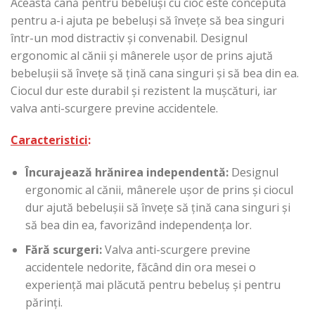
Această cană pentru bebeluși cu cioc este concepută
pentru a-i ajuta pe bebeluși să învețe să bea singuri
într-un mod distractiv și convenabil. Designul
ergonomic al cănii și mânerele ușor de prins ajută
bebelușii să învețe să țină cana singuri și să bea din ea.
Ciocul dur este durabil și rezistent la mușcături, iar
valva anti-scurgere previne accidentele.
Caracteristici
:
Încurajează hrănirea independentă:
Designul
ergonomic al cănii, mânerele ușor de prins și ciocul
dur ajută bebelușii să învețe să țină cana singuri și
să bea din ea, favorizând independența lor.
Fără scurgeri:
Valva anti-scurgere previne
accidentele nedorite, făcând din ora mesei o
experiență mai plăcută pentru bebeluș și pentru
părinți.