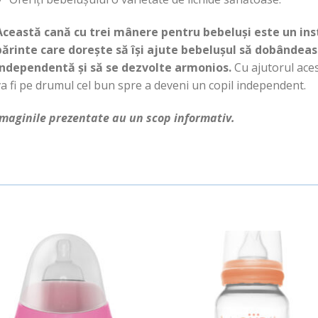
Această cană cu trei mânere pentru bebeluși este un ins
părinte care dorește să își ajute bebelușul să dobândeas
independentă și să se dezvolte armonios.
Cu ajutorul ace
a fi pe drumul cel bun spre a deveni un copil independent.
Imaginile prezentate au un scop informativ.
Adauga
Ada
in
in
Wishlist
Wishl