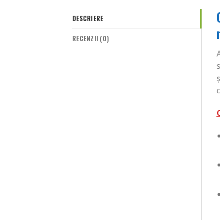
DESCRIERE
RECENZII (0)
A
s
ș
c