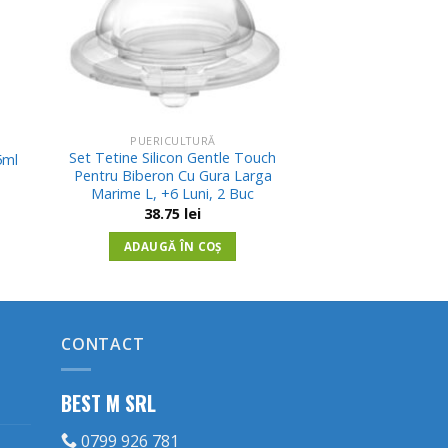
PUERICULTURĂ
Set Tetine Silicon Gentle Touch
5ml
Pentru Biberon Cu Gura Larga
Marime L, +6 Luni, 2 Buc
38.75
lei
ADAUGĂ ÎN COȘ
CONTACT
BEST M SRL
0799 926 781