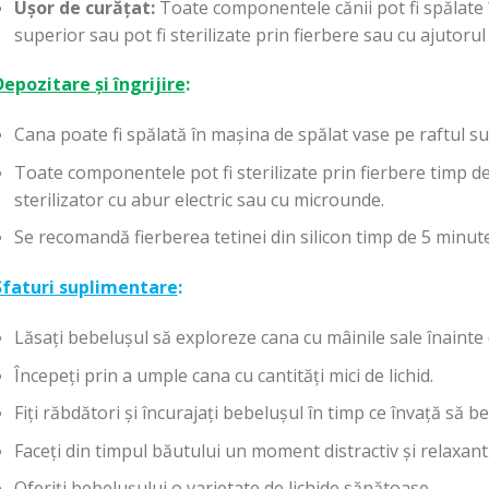
Ușor de curățat:
Toate componentele cănii pot fi spălate 
superior sau pot fi sterilizate prin fierbere sau cu ajutorul 
Depozitare și îngrijire
:
Cana poate fi spălată în mașina de spălat vase pe raftul su
Toate componentele pot fi sterilizate prin fierbere timp d
sterilizator cu abur electric sau cu microunde.
Se recomandă fierberea tetinei din silicon timp de 5 minute
Sfaturi suplimentare
:
Lăsați bebelușul să exploreze cana cu mâinile sale înainte d
Începeți prin a umple cana cu cantități mici de lichid.
Fiți răbdători și încurajați bebelușul în timp ce învață să b
Faceți din timpul băutului un moment distractiv și relaxant
Oferiți bebelușului o varietate de lichide sănătoase.