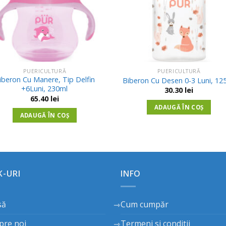
PUERICULTURĂ
PUERICULTURĂ
iberon Cu Manere, Tip Delfin
Biberon Cu Desen 0-3 Luni, 12
+6Luni, 230ml
30.30
lei
65.40
lei
ADAUGĂ ÎN COȘ
ADAUGĂ ÎN COȘ
K-URI
INFO
să
Cum cumpăr
pre noi
Termeni si conditii