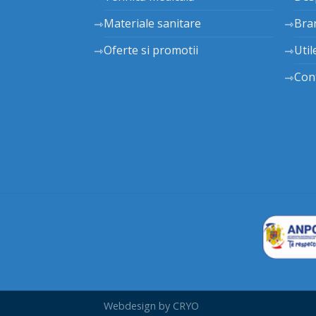
Materiale sanitare
Bra
Oferte si promotii
Util
Con
Webdesign by
CRYO