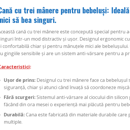
Cană cu trei mânere pentru bebeluși: Ideală 
mici să bea singuri.
ceastă cană cu trei mânere este concepută special pentru a-
inguri într-un mod distractiv și ușor. Designul ergonomic c
i confortabilă chiar și pentru mânuțele mici ale bebelușului. 
u gingiile sensibile și are un sistem anti-vărsare pentru a pr
Caracteristici
:
Ușor de prins:
Designul cu trei mânere face ca bebelușul s
siguranță, chiar și atunci când învață să coordoneze mișcăr
Fără scurgeri:
Sistemul anti-vărsare al ciocului din silicon 
făcând din ora mesei o experiență mai plăcută pentru bebe
Durabilă:
Cana este fabricată din materiale durabile care po
multiple.