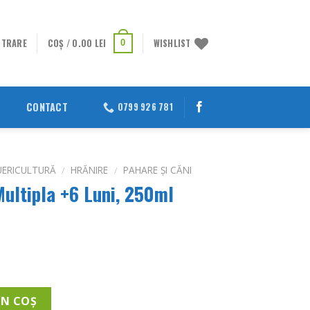
STRARE
COȘ /
0.00
LEI
WISHLIST
0
CONTACT
0799 926 781
UERICULTURĂ
/
HRĂNIRE
/
PAHARE ȘI CĂNI
ultipla +6 Luni, 250ml
ultipla +6 Luni, 250ml
ÎN COȘ