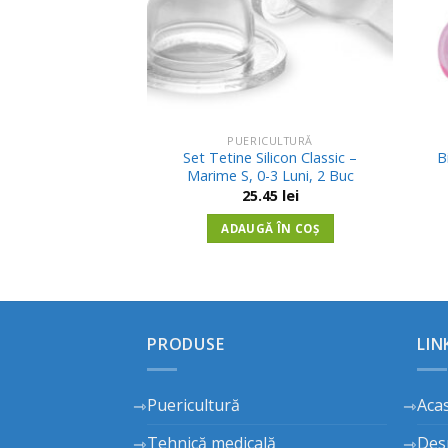
CULTURĂ
PUERICULTURĂ
Set Tetine Silicon Classic –
B
omfort 250ml
Marime S, 0-3 Luni, 2 Buc
65
lei
25.45
lei
Ă ÎN COȘ
ADAUGĂ ÎN COȘ
PRODUSE
LIN
Puericultură
Aca
Tehnică medicală
Des