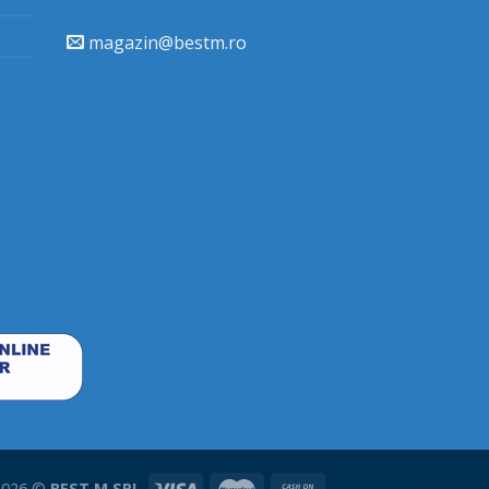
magazin@bestm.ro
 2026 ©
BEST M SRL