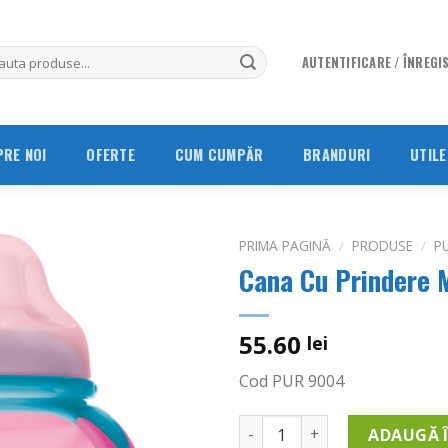
AUTENTIFICARE / ÎNREGI
PRE NOI
OFERTE
CUM CUMPĂR
BRANDURI
UTILE
PRIMA PAGINĂ
/
PRODUSE
/
P
Cana Cu Prindere M
Adauga
in
Wishlist
55.60
lei
Cod PUR 9004
Cantitate Cana Cu Prindere M
ADAUGĂ 