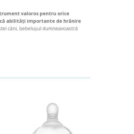
trument valoros pentru orice
că abilități importante de hrănire
stei căni, bebelușul dumneavoastră
uga
Adauga
in
ist
Wishlist