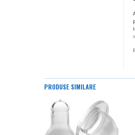
v
PRODUSE SIMILARE
Adauga
Adauga
in
in
Wishlist
Wishlist