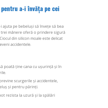
pentru a-i învăța pe cei
i ajuta pe bebeluși să învețe să bea
u trei mânere oferă o prindere sigură
Ciocul din silicon moale este delicat
eveni accidentele.
ă poată ține cana cu ușurință și în
ile.
previne scurgerile și accidentele,
luș și pentru părinți.
t rezista la uzură și la spălări