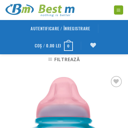
Skip
to
content
AUTENTIFICARE / ÎNREGISTRARE
COȘ /
0.00
LEI
0
FILTREAZĂ
Adauga
in
Wishlist