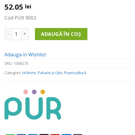
52.05
lei
Cod PUR 9003
Cantitate Cana Cu Prindere Multipla +6 Luni, 150ml
ADAUGĂ ÎN COȘ
Adauga in Wishlist
SKU:
1006275
Categorii:
Hrănire
,
Pahare și căni
,
Puericultură