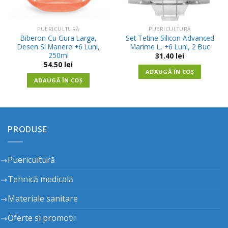
PUERICULTURĂ
PUERICULTURĂ
Biberon Cu Gura Larga,
Set Tetine Silicon Advanced
Desen Si Manere +6 Luni,
Marime L, +6 Luni, 2 Buc
250ml
31.40
lei
54.50
lei
ADAUGĂ ÎN COȘ
ADAUGĂ ÎN COȘ
PRODUSE
Puericultură
Tehnică medicală
Materiale sanitare
Oferte si promotii