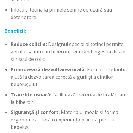
Înlocuiți tetina la primele semne de uzură sau
deteriorare.
Beneficii:
Reduce colicile:
Designul special al tetinei permite
aerului să intre în biberon, reducând ingestia de aer
și riscul de colici.
Promovează dezvoltarea orală:
Forma ortodontică
ajută la dezvoltarea corectă a gurii și a dinților
bebelușului.
Tranziție ușoară:
Facilitează trecerea de la alăptare
la biberon.
Siguranță și confort:
Materialul moale și forma
ergonomică oferă o experiență plăcută pentru
bebeluș.