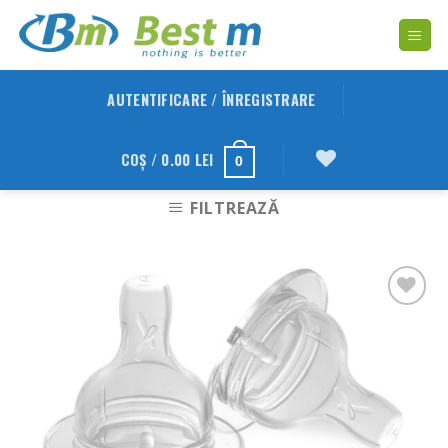
Skip
to
content
AUTENTIFICARE / ÎNREGISTRARE
COȘ /
0.00
LEI
0
FILTREAZĂ
Adauga
in
Wishlist