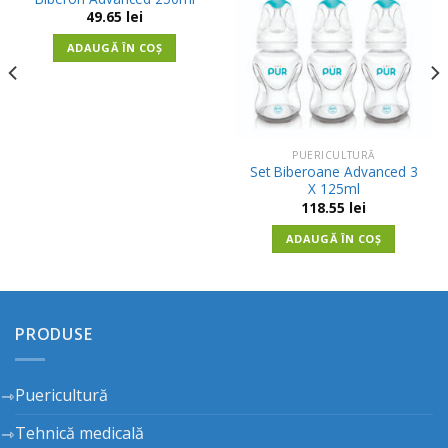
in
in
49.65
lei
Wishlist
Wishlist
ADAUGĂ ÎN COȘ
PUERICULTURĂ
Set Biberoane Advanced 3
X 125ml
118.55
lei
ADAUGĂ ÎN COȘ
PRODUSE
Puericultură
Tehnică medicală