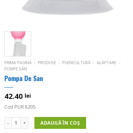
PRIMA PAGINĂ
/
PRODUSE
/
PUERICULTURĂ
/
ALĂPTARE
/
POMPE SÂN
Pompa De San
42.40
lei
Cod PUR 6205
Cantitate Pompa De San
ADAUGĂ ÎN COȘ