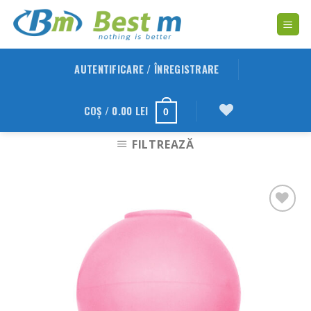
Skip
to
content
AUTENTIFICARE / ÎNREGISTRARE
COȘ /
0.00
LEI
0
FILTREAZĂ
Adauga
in
Wishlist