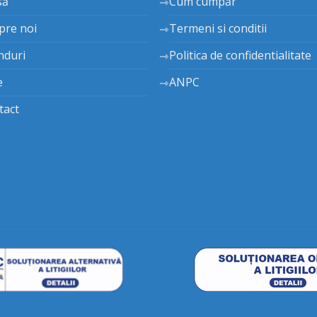
să
Cum cumpăr
pre noi
Termeni si conditii
nduri
Politica de confidentialitate
e
ANPC
tact