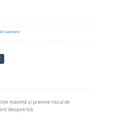
5.50 lei.
le sanitare
ţie maximă şi previne riscul de
ient deopotrivă.