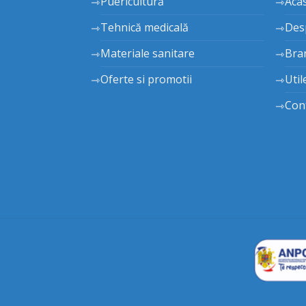
Puericultură
Aca
Tehnică medicală
Des
Materiale sanitare
Bra
Oferte si promotii
Util
Con