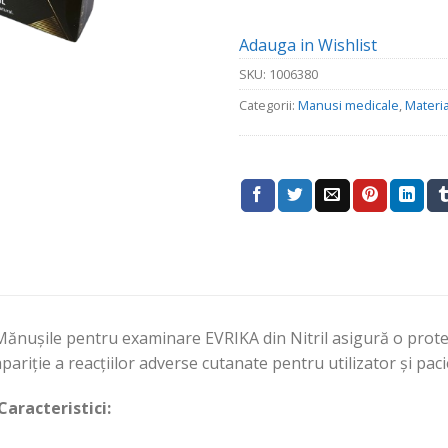
fost:
2
30.50 lei.
Adauga in Wishlist
SKU:
1006380
Categorii:
Manusi medicale
,
Materia
Mănuşile pentru examinare EVRIKA din Nitril asigură o protec
pariţie a reacţiilor adverse cutanate pentru utilizator şi pac
Caracteristici: