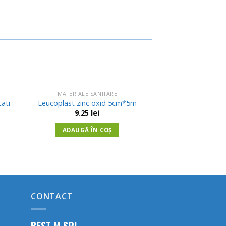
MATERIALE SANITARE
uga
Adauga
ati
Leucoplast zinc oxid 5cm*5m
in
9.25
lei
ist
Wishlist
ADAUGĂ ÎN COȘ
CONTACT
BEST M SRL