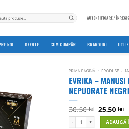
AUTENTIFICARE / ÎNREGI
PRE NOI
OFERTE
CUM CUMPĂR
BRANDURI
UTILE
PRIMA PAGINĂ
/
PRODUSE
/
M
EVRIKA – MANUSI 
Adauga
NEPUDRATE NEGRE
in
Wishlist
Prețul
P
30.50
25.50
lei
lei
inițial
c
Cantitate EVRIKA - MANUSI 
a
e
ADAUGĂ 