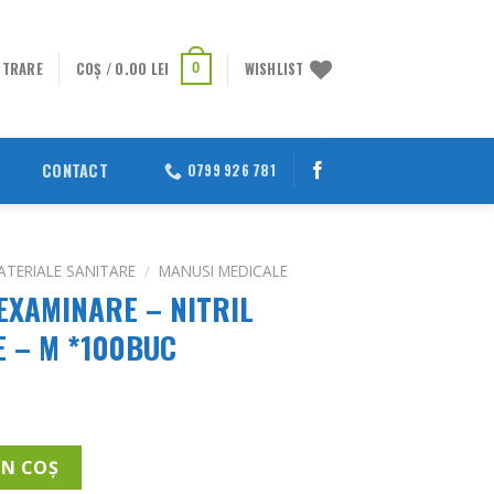
STRARE
COȘ /
0.00
LEI
WISHLIST
0
CONTACT
0799 926 781
ATERIALE SANITARE
/
MANUSI MEDICALE
EXAMINARE – NITRIL
 – M *100BUC
rețul
urent
EXAMINARE - NITRIL NEPUDRATE NEGRE - M *100BUC
ste:
ÎN COȘ