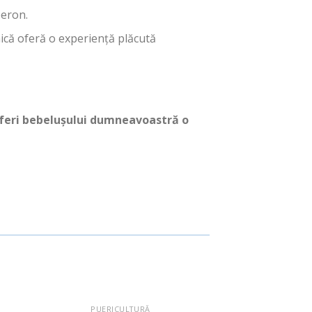
beron.
că oferă o experiență plăcută
 oferi bebelușului dumneavoastră o
PUERICULTURĂ