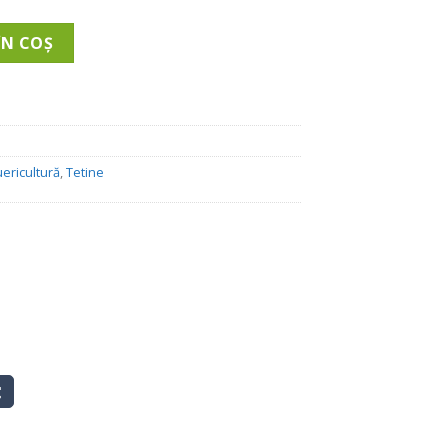
 Pentru Biberon Cu Gura Larga - Marime M, 3-6 Luni, 2 Buc
ÎN COȘ
ericultură
,
Tetine