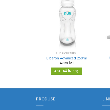
Adauga
Adauga
ced Plus Cu Gura
in
in
a 150ml
Wishlist
Wishlist
85
lei
Ă ÎN COȘ
PUERICULTURĂ
Biberon Advanced 250ml
49.65
lei
ADAUGĂ ÎN COȘ
PRODUSE
LIN