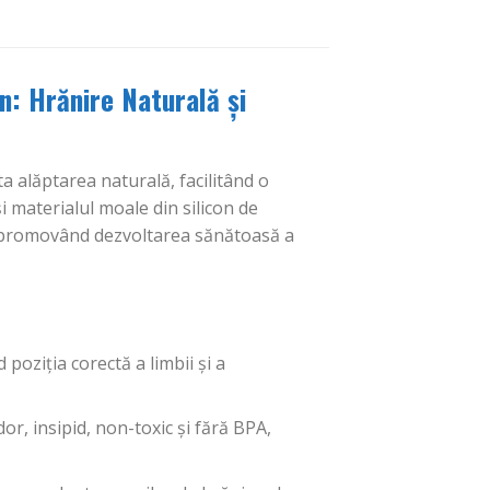
n: Hrănire Naturală și
a alăptarea naturală, facilitând o
și materialul moale din silicon de
ă, promovând dezvoltarea sănătoasă a
poziția corectă a limbii și a
dor, insipid, non-toxic și fără BPA,