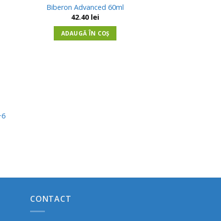
uga
Adauga
Biberon Advanced 60ml
in
42.40
lei
ist
Wishlist
ADAUGĂ ÎN COȘ
+6
CONTACT