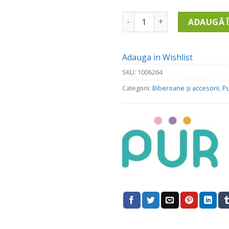
Cantitate Set Tetine Silicon
ADAUGĂ 
Adauga in Wishlist
SKU:
1006264
Categorii:
Biberoane și accesorii
,
Pu