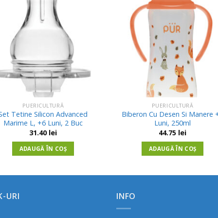
Adauga
Ada
in
in
Wishlist
Wishl
PUERICULTURĂ
PUERICULTURĂ
Set Tetine Silicon Advanced
Biberon Cu Desen Si Manere 
Marime L, +6 Luni, 2 Buc
Luni, 250ml
31.40
lei
44.75
lei
ADAUGĂ ÎN COȘ
ADAUGĂ ÎN COȘ
K-URI
INFO