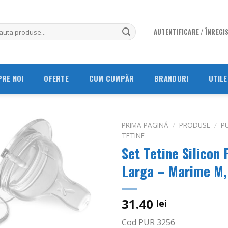
AUTENTIFICARE / ÎNREGI
PRE NOI
OFERTE
CUM CUMPĂR
BRANDURI
UTILE
PRIMA PAGINĂ
/
PRODUSE
/
P
TETINE
Set Tetine Silicon
Adauga
in
Larga – Marime M, 
Wishlist
31.40
lei
Cod PUR 3256