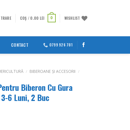
STRARE
COȘ /
0.00
LEI
WISHLIST
0
CONTACT
0799 926 781
UERICULTURĂ
/
BIBEROANE ȘI ACCESORII
/
 Pentru Biberon Cu Gura
3-6 Luni, 2 Buc