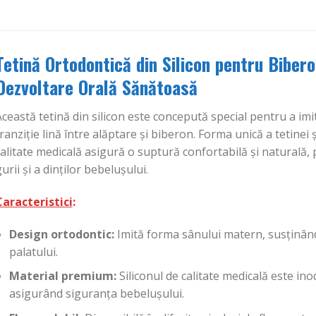
Tetină Ortodontică din Silicon pentru Bibero
Dezvoltare Orală Sănătoasă
ceastă tetină din silicon este concepută special pentru a imit
ranziție lină între alăptare și biberon. Forma unică a tetinei 
calitate medicală asigură o suptură confortabilă și natural
urii și a dinților bebelușului.
Caracteristici
:
Design ortodontic:
Imită forma sânului matern, susținând 
palatului.
Material premium:
Siliconul de calitate medicală este ino
asigurând siguranța bebelușului.