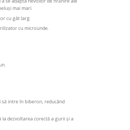
u a se adapta nevoilor de hrănire ale
eluși mai mari.
or cu gât larg.
terilizator cu microunde.
un.
i să intre în biberon, reducând
la dezvoltarea corectă a gurii și a