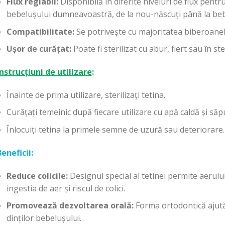
Flux reglabil:
Disponibilă în diferite niveluri de flux pentr
bebelușului dumneavoastră, de la nou-născuți până la beb
Compatibilitate:
Se potrivește cu majoritatea biberoanel
Ușor de curățat:
Poate fi sterilizat cu abur, fiert sau în s
Instrucțiuni de utilizare
:
Înainte de prima utilizare, sterilizați tetina.
Curățați temeinic după fiecare utilizare cu apă caldă și săp
Înlocuiți tetina la primele semne de uzură sau deteriorare.
eneficii:
Reduce colicile:
Designul special al tetinei permite aerulu
ingestia de aer și riscul de colici.
Promovează dezvoltarea orală:
Forma ortodontică ajută 
dinților bebelușului.