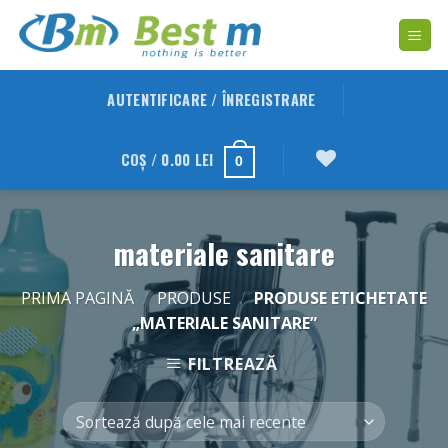
Skip
to
content
AUTENTIFICARE / ÎNREGISTRARE
COȘ /
0.00
LEI
0
materiale sanitare
PRIMA PAGINĂ
/
PRODUSE
/
PRODUSE ETICHETATE
„MATERIALE SANITARE”
FILTREAZĂ