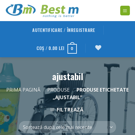
Skip
to
content
AUTENTIFICARE / ÎNREGISTRARE
COȘ /
0.00
LEI
0
ajustabil
PRIMA PAGINĂ
/
PRODUSE
/
PRODUSE ETICHETATE
„AJUSTABIL”
FILTREAZĂ