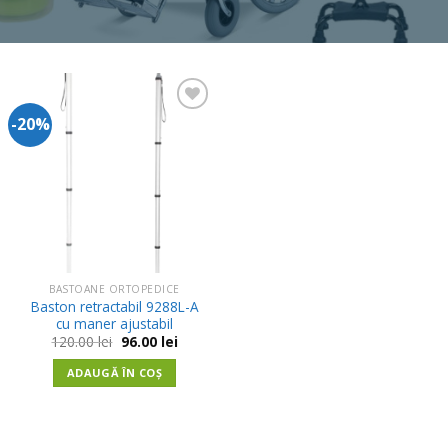
-20%
Adauga
in
Wishlist
BASTOANE ORTOPEDICE
Baston retractabil 9288L-A
cu maner ajustabil
Prețul
Prețul
120.00
lei
96.00
lei
inițial
curent
a
este:
ADAUGĂ ÎN COȘ
fost:
96.00 lei.
120.00 lei.