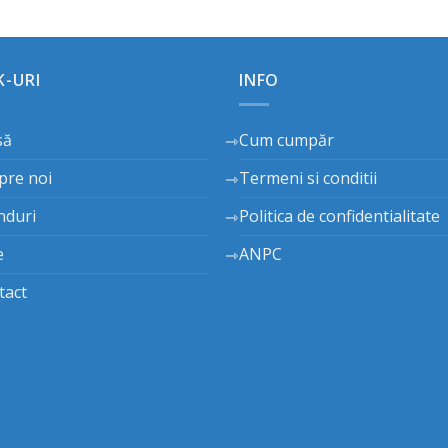
K-URI
INFO
să
Cum cumpăr
pre noi
Termeni si conditii
nduri
Politica de confidentialitate
e
ANPC
tact