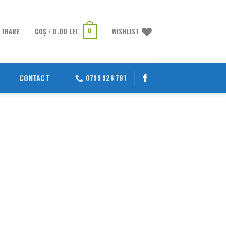
STRARE
COȘ /
0.00
LEI
WISHLIST
0
CONTACT
0799 926 781